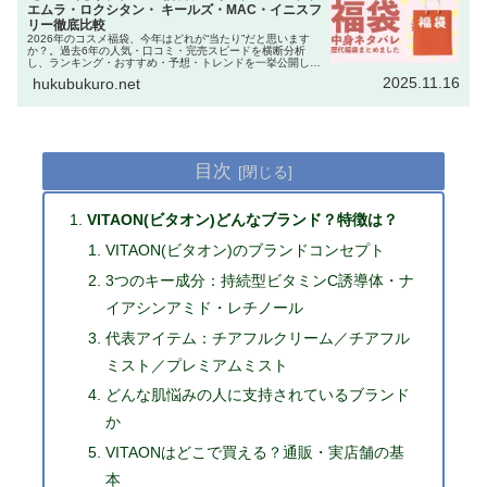
エムラ・ロクシタン・ キールズ・MAC・イニスフ
リー徹底比較
2026年のコスメ福袋、今年はどれが“当たり”だと思います
か？。過去6年の人気・口コミ・完売スピードを横断分析
し、ランキング・おすすめ・予想・トレンドを一挙公開しま
す。読み終えた頃には、狙うべき“神セット”がはっきり見え
2025.11.16
hukubukuro.net
ているはずです。本記…
目次
VITAON(ビタオン)どんなブランド？特徴は？
VITAON(ビタオン)のブランドコンセプト
3つのキー成分：持続型ビタミンC誘導体・ナ
イアシンアミド・レチノール
代表アイテム：チアフルクリーム／チアフル
ミスト／プレミアムミスト
どんな肌悩みの人に支持されているブランド
か
VITAONはどこで買える？通販・実店舗の基
本