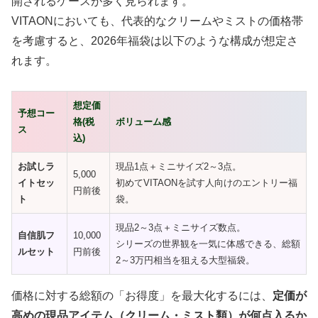
開されるケースが多く見られます。
VITAONにおいても、代表的なクリームやミストの価格帯
を考慮すると、2026年福袋は以下のような構成が想定さ
れます。
想定価
予想コー
格(税
ボリューム感
ス
込)
お試しラ
現品1点＋ミニサイズ2～3点。
5,000
イトセッ
初めてVITAONを試す人向けのエントリー福
円前後
ト
袋。
現品2～3点＋ミニサイズ数点。
自信肌フ
10,000
シリーズの世界観を一気に体感できる、総額
ルセット
円前後
2～3万円相当を狙える大型福袋。
価格に対する総額の「お得度」を最大化するには、
定価が
高めの現品アイテム（クリーム・ミスト類）が何点入るか