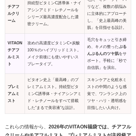
持続型ビタミンC誘導体・ナイ
チアフ
リなど、複数の肌悩み
アシンアミド・レチノールを
ルクリ
に立体的にアプローチ
シリーズ最高濃度配合した濃
ーム
し、「史上最高峰の美
密クリーム。
肌」を目指せる設計。
毛穴をキュッと引き締
VITAON
攻めの高濃度ビタミンC×炭酸
め、キメの整った
ぷる
チアフ
100％のハイブリッドミスト。
んぷるんのツヤ肌
をサ
ルミス
メイク前後にも使いやすいス
ポート。手軽に「秒で
ト
プレータイプ。
自信肌」を演出。
ビタオン史上「最高峰」のプ
スキンケアと化粧水ミ
プレミ
レミアムミスト。持続型ビタ
ストの中間のような感
アムミ
ミンC誘導体・ナイアシンアミ
覚で、ワンランク上の
スト
ド・レチノールをすべて搭載
ツヤ・ハリ・透明感を
した“まるで美容液”な設計。
目指したい人向け。
これらの情報から、
2026年のVITAON福袋では、チアフル
クリームやチアフルミスト、プレミアムミストが主役級ア