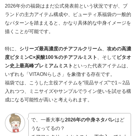
2026年分の福袋はまだ公式発表前という状況ですが、ブ
ランドの主力アイテム構成や、ビューティ系福袋の一般的
なパターンを踏まえると、かなり具体的な中身イメージを
描くことが可能です。
特に、
シリーズ最高濃度のチアフルクリーム
、
攻めの高濃
度ビタミンC×炭酸100％のチアフルミスト
、そして
ビタオ
ン史上最高峰プレミアムミスト
といった代表アイテムは、
いずれも「VITAONらしさ」を象徴する存在です。
福袋では、こうした主役アイテムを“現品サイズ”で1～2品
入れつつ、ミニサイズやサンプルでライン使いを試せる構
成になる可能性が高いと考えられます。
で、一番大事な
2026年の中身ネタバレ
はど
うなってるの？