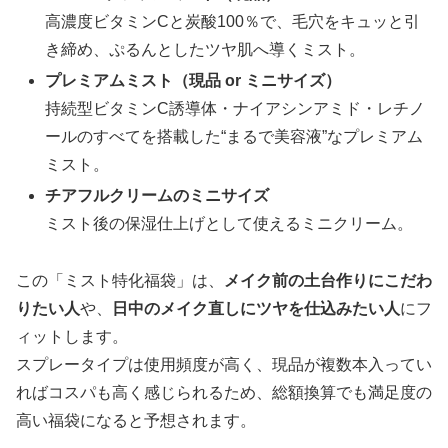
高濃度ビタミンCと炭酸100％で、毛穴をキュッと引
き締め、ぷるんとしたツヤ肌へ導くミスト。
プレミアムミスト（現品 or ミニサイズ）
持続型ビタミンC誘導体・ナイアシンアミド・レチノ
ールのすべてを搭載した“まるで美容液”なプレミアム
ミスト。
チアフルクリームのミニサイズ
ミスト後の保湿仕上げとして使えるミニクリーム。
この「ミスト特化福袋」は、
メイク前の土台作りにこだわ
りたい人
や、
日中のメイク直しにツヤを仕込みたい人
にフ
ィットします。
スプレータイプは使用頻度が高く、現品が複数本入ってい
ればコスパも高く感じられるため、総額換算でも満足度の
高い福袋になると予想されます。