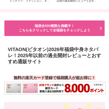
インテリア、ファッション、キッ
以前の過去開封レビューとおすす
去
チン、アクセサリー、ネイルの5種
め通販サイト
イ
類福袋
福袋全500種類を掲載中！
こちらをクリックして全福袋をチェックしよう
VITAON(ビタオン)2026年福袋中身ネタバ
レ！2025年以前の過去開封レビューとおす
すめ通販サイト
無料の楽天カード登録で福袋購入が超お得に！