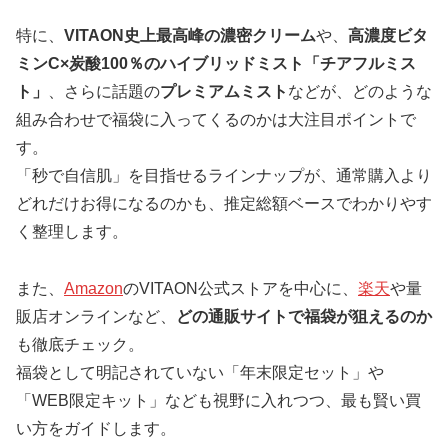
特に、
VITAON史上最高峰の濃密クリーム
や、
高濃度ビタ
ミンC×炭酸100％のハイブリッドミスト「チアフルミス
ト」
、さらに話題の
プレミアムミスト
などが、どのような
組み合わせで福袋に入ってくるのかは大注目ポイントで
す。
「秒で自信肌」を目指せるラインナップが、通常購入より
どれだけお得になるのかも、推定総額ベースでわかりやす
く整理します。
また、
Amazon
のVITAON公式ストアを中心に、
楽天
や量
販店オンラインなど、
どの通販サイトで福袋が狙えるのか
も徹底チェック。
福袋として明記されていない「年末限定セット」や
「WEB限定キット」なども視野に入れつつ、最も賢い買
い方をガイドします。