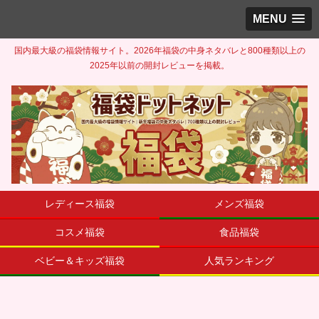
MENU
国内最大級の福袋情報サイト。2026年福袋の中身ネタバレと800種類以上の
2025年以前の開封レビューを掲載。
レディース福袋
メンズ福袋
コスメ福袋
食品福袋
ベビー＆キッズ福袋
人気ランキング