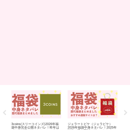
身完
3coins(スリーコインズ)2026年福
ジェラートピケ（ジェラピケ）
SN
お
袋中身完全公開ネタバレ！昨年は
2026年福袋中身ネタバレ！2025年
袋中