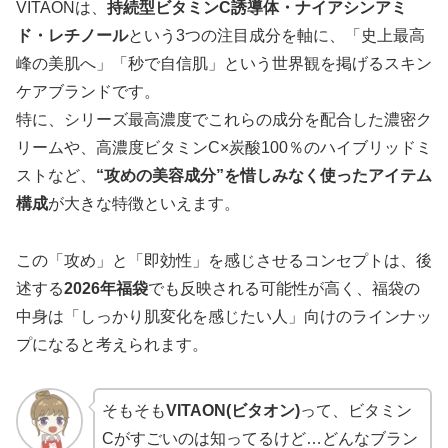
VITAONは、
持続型ビタミンC誘導体・ナイアシンアミ
ド・レチノール
という3つの注目成分を軸に、「史上最高
峰の美肌へ」「秒で自信肌」という世界観を掲げるスキン
ケアブランドです。
特に、シリーズ最高濃度でこれらの成分を配合した濃密ク
リームや、高濃度ビタミンC×炭酸100％のハイブリッドミ
ストなど、
“攻めの美容成分”を惜しみなく使ったアイテム
構成
が大きな特徴といえます。
この「攻め」と「即効性」を感じさせるコンセプトは、後
述する
2026年福袋
でも反映される可能性が高く、福袋の
中身は「しっかり肌変化を感じたい人」向けのラインナッ
プになると考えられます。
そもそも
VITAON(ビタオン)
って、ビタミン
Cがすごいのは知ってるけど…どんなブラン