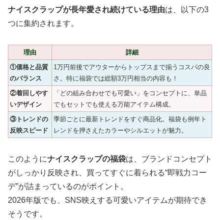
ナイスクラップが長年愛され続けている理由
は、以下の3
つに集約されます。
理由
詳細
①価格と品質
1万円前後でアウターからトップスまで揃うコスパの良
のバランス
さ。特に福袋では総額3万円相当の内容も！
②着回しやす
「どの組み合わせでも可愛い」をコンセプトに、単品
いデザイン
でもセットでも使える万能アイテム構成。
③トレンドの
季節ごとに最新トレンドをすぐ商品化。福袋も例年ト
反映スピード
レンドを押さえたカラーやシルエットが魅力。
このように
ナイスクラップの福袋
は、ブランドコンセプト
がしっかり反映され、買ってすぐに着られる“即戦力コー
デ”が詰まっているのがポイント。
2026年版でも、SNS映えする可愛いアイテムが期待でき
そうです。