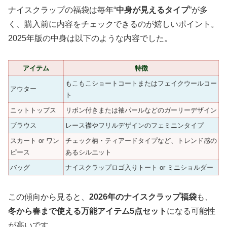
ナイスクラップの福袋は毎年“
中身が見えるタイプ
”が多
く、購入前に内容をチェックできるのが嬉しいポイント。
2025年版の中身は以下のような内容でした。
アイテム
特徴
もこもこショートコートまたはフェイクウールコー
アウター
ト
ニットトップス
リボン付きまたは袖パールなどのガーリーデザイン
ブラウス
レース襟やフリルデザインのフェミニンタイプ
スカート or ワン
チェック柄・ティアードタイプなど、トレンド感の
ピース
あるシルエット
バッグ
ナイスクラップロゴ入りトート or ミニショルダー
この傾向から見ると、
2026年のナイスクラップ福袋
も、
冬から春まで使える万能アイテム5点セット
になる可能性
が高いです。