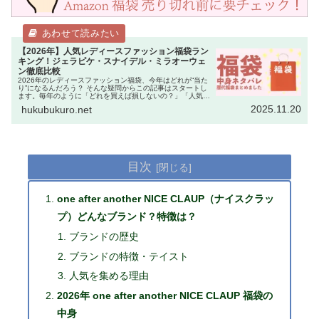
【2026年】人気レディースファッション福袋ラン
キング！ジェラピケ・スナイデル・ミラオーウェ
ン徹底比較
2026年のレディースファッション福袋、今年はどれが“当た
り”になるんだろう？ そんな疑問からこの記事はスタートし
ます。毎年のように「どれを買えば損しないの？」「人気ブ
ランドは即完売するから迷っている暇がない！」という声を
2025.11.20
hukubukuro.net
聞きます。 実際、…
目次
one after another NICE CLAUP（ナイスクラッ
プ）どんなブランド？特徴は？
ブランドの歴史
ブランドの特徴・テイスト
人気を集める理由
2026年 one after another NICE CLAUP 福袋の
中身