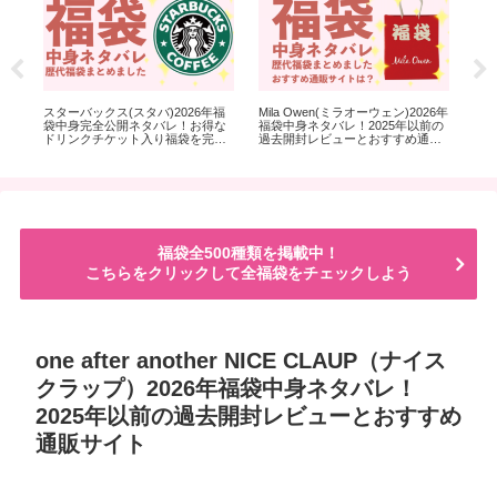
ム）
スターバックス(スタバ)2026年福
Mila Owen(ミラオーウェン)2026年
KA
5年
袋中身完全公開ネタバレ！お得な
福袋中身ネタバレ！2025年以前の
完
す
ドリンクチケット入り福袋を完売
過去開封レビューとおすすめ通販
と
前に！
サイト
福袋全500種類を掲載中！
こちらをクリックして全福袋をチェックしよう
one after another NICE CLAUP（ナイス
クラップ）2026年福袋中身ネタバレ！
2025年以前の過去開封レビューとおすすめ
通販サイト