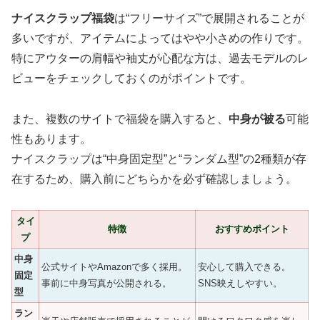
ナイスクラップ福袋
は“フリーサイズ”で展開されることが
多いですが、アイテムによってはやや小さめの作りです。
特にアウターの肩幅や袖丈が心配な方は、過去モデルのレ
ビューをチェックしておくのがポイントです。
また、複数のサイトで福袋を購入すると、
中身が被る
可能
性もあります。
ナイスクラップは“中身固定型”と“ランダム型”の2種類が存
在するため、購入前にどちらかを必ず確認しましょう。
タイ
特徴
おすすめポイント
プ
中身
公式サイトやAmazonで多く採用。
安心して購入できる。
固定
事前に中身写真が公開される。
SNS映えしやすい。
型
ラン