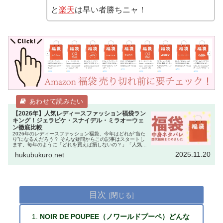
と
楽天
は早い者勝ちニャ！
【2026年】人気レディースファッション福袋ラン
キング！ジェラピケ・スナイデル・ミラオーウェ
ン徹底比較
2026年のレディースファッション福袋、今年はどれが“当た
り”になるんだろう？ そんな疑問からこの記事はスタートし
ます。毎年のように「どれを買えば損しないの？」「人気ブ
ランドは即完売するから迷っている暇がない！」という声を
2025.11.20
hukubukuro.net
聞きます。 実際、…
目次
NOIR DE POUPEE（ノワールドプーペ）どんな