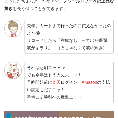
こうしたちょっとしたケアで、
ノワールドプーペの上品な
輝き
を長く保つことができます。
去年、カートまで行ったのに買えなかったの
よ〜😭
リロードしたら「在庫なし」って出た瞬間、
涙がキラリよ…（石じゃなくて涙の輝き）
それは悲劇ニャ〜💦
でも今年はもう大丈夫ニャ！
予約開始前に
楽天
ログイン、
Amazon
の支払
い設定も完了ニャ！
準備こそ勝利への近道ニャ✨