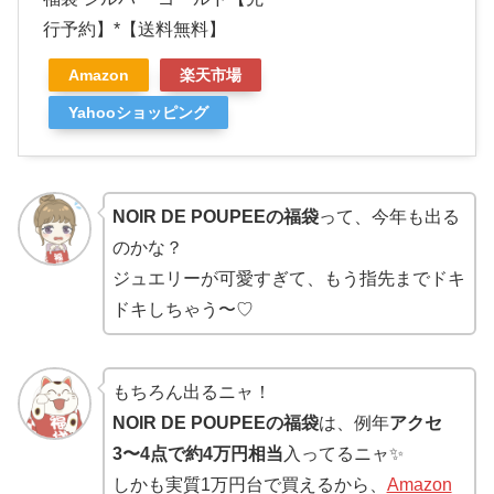
行予約】*【送料無料】
Amazon
楽天市場
Yahooショッピング
NOIR DE POUPEEの福袋
って、今年も出る
のかな？
ジュエリーが可愛すぎて、もう指先までドキ
ドキしちゃう〜♡
もちろん出るニャ！
NOIR DE POUPEEの福袋
は、例年
アクセ
3〜4点で約4万円相当
入ってるニャ✨
しかも実質1万円台で買えるから、
Amazon