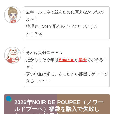
去年、ルミネで並んだのに買えなかったの
よ〜！
整理券、5分で配布終了ってどういうこ
と！？😭
それは災難ニャ〜💦
だからこそ今年は
Amazon
か
楽天
でポチるニ
ャ！
寒い中並ばずに、あったかい部屋でゲットで
きるニャ〜✨
2026年NOIR DE POUPEE（ノワー
ルドプーペ）福袋を購入で失敗し