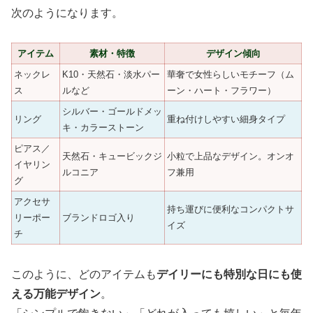
次のようになります。
アイテム
素材・特徴
デザイン傾向
ネックレ
K10・天然石・淡水パー
華奢で女性らしいモチーフ（ム
ス
ルなど
ーン・ハート・フラワー）
シルバー・ゴールドメッ
リング
重ね付けしやすい細身タイプ
キ・カラーストーン
ピアス／
天然石・キュービックジ
小粒で上品なデザイン。オンオ
イヤリン
ルコニア
フ兼用
グ
アクセサ
持ち運びに便利なコンパクトサ
リーポー
ブランドロゴ入り
イズ
チ
このように、どのアイテムも
デイリーにも特別な日にも使
える万能デザイン
。