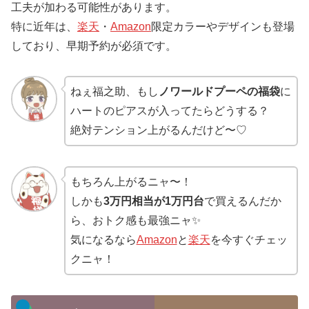
工夫が加わる可能性があります。
特に近年は、
楽天
・
Amazon
限定カラーやデザインも登場
しており、早期予約が必須です。
ねぇ福之助、もし
ノワールドプーペの福袋
に
ハートのピアスが入ってたらどうする？
絶対テンション上がるんだけど〜♡
もちろん上がるニャ〜！
しかも
3万円相当が1万円台
で買えるんだか
ら、おトク感も最強ニャ✨
気になるなら
Amazon
と
楽天
を今すぐチェッ
クニャ！