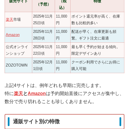
販売サイト
（税
特徴
（予想）
込）
2025年11月
11,000
ポイント還元率が高く、在庫
楽天
市場
25日頃
円
数も比較的多い
2025年11月
11,000
配送が早く、在庫更新も頻
Amazon
28日頃
円
繁。ギフト注文に最適
公式オンライ
2025年11月
11,000
最も早く予約が始まる傾向。
ンショップ
22日頃
円
限定デザインあり
2025年12月
11,000
クーポン利用でさらにお得に
ZOZOTOWN
1日頃
円
購入可能
上記4サイトは、例年どれも早期に完売します。
特に
楽天
と
Amazon
は予約開始直後にアクセスが集中し、
数分で売り切れることも珍しくありません。
通販サイト別の特徴