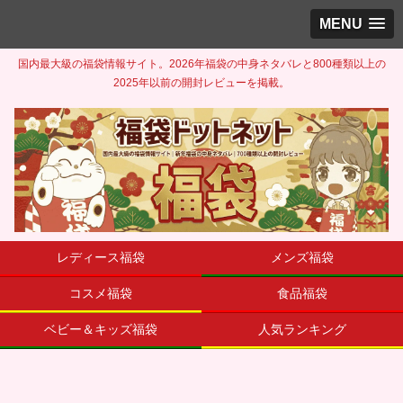
MENU
国内最大級の福袋情報サイト。2026年福袋の中身ネタバレと800種類以上の
2025年以前の開封レビューを掲載。
レディース福袋
メンズ福袋
コスメ福袋
食品福袋
ベビー＆キッズ福袋
人気ランキング