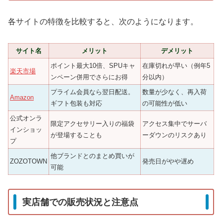
各サイトの特徴を比較すると、次のようになります。
サイト名
メリット
デメリット
ポイント最大10倍、SPUキャ
在庫切れが早い（例年5
楽天市場
ンペーン併用でさらにお得
分以内）
プライム会員なら翌日配送。
数量が少なく、再入荷
Amazon
ギフト包装も対応
の可能性が低い
公式オンラ
限定アクセサリー入りの福袋
アクセス集中でサーバ
インショッ
が登場することも
ーダウンのリスクあり
プ
他ブランドとのまとめ買いが
ZOZOTOWN
発売日がやや遅め
可能
実店舗での販売状況と注意点