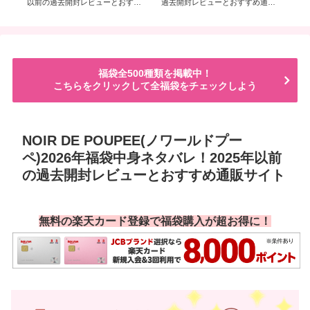
サ
以前の過去開封レビューとおすす
過去開封レビューとおすすめ通販
イ
め通販サイト
サイト
チ
類
福袋全500種類を掲載中！
こちらをクリックして全福袋をチェックしよう
NOIR DE POUPEE(ノワールドプー
ペ)2026年福袋中身ネタバレ！2025年以前
の過去開封レビューとおすすめ通販サイト
無料の楽天カード登録で福袋購入が超お得に！