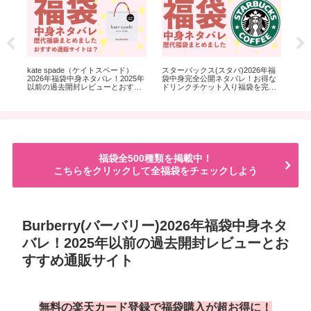
26年
kate spade（ケイトスペード）
スターバックス(スタバ)2026年福
BO
前の
2026年福袋中身ネタバレ！2025年
袋中身完全公開ネタバレ！お得な
バレ
販
以前の過去開封レビューとおすす
ドリンクチケット入り福袋を完売
ュ
め通販サイト
前に！
福袋全500種類を掲載中！
こちらをクリックして全福袋をチェックしよう
Burberry(バーバリー)2026年福袋中身ネタ
バレ！2025年以前の過去開封レビューとお
すすめ通販サイト
無料の楽天カード登録で福袋購入が超お得に！