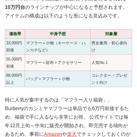
10万円台
のラインナップが中心になると予想されます。
アイテムの構成は以下のような形になる見込みです。
価格帯
中身予想
対象層
33,000円
マフラー＋小物（キーケース・ハ
男女兼用・初心者向
前後
ンカチなど）
け
55,000円
マフラー＋財布＋アクセサリー
人気No.1
前後
88,000円
コレクター・プレゼ
バッグ＋マフラー＋小物
以上
ント向け
特に人気が集中するのは「マフラー入り福袋」。
Burberryのカシミヤマフラーは単品でも6万円前後するた
め、福袋で手に入るなら非常にお得。 公式サイトでは毎
年12月上旬～中旬に販売が開始され、即完売する傾向が
あるため、事前に
Amazon
や
楽天
でチェックしておくのが