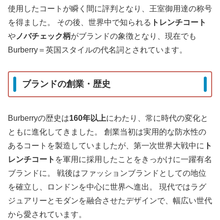
使用したコートが瞬く間に評判となり、王室御用達の称号
を得ました。 その後、世界中で知られる
トレンチコート
や
ノバチェック柄
がブランドの象徴となり、現在でも
Burberry＝英国スタイルの代名詞とされています。
ブランドの創業・歴史
Burberryの歴史は
160年以上
にわたり、常に時代の変化と
ともに進化してきました。 創業当初は実用的な防水性の
あるコートを製造していましたが、第一次世界大戦中に
ト
レンチコート
を軍用に採用したことをきっかけに一躍有名
ブランドに。 戦後はファッションブランドとしての地位
を確立し、ロンドンを中心に世界へ進出。 現代ではラグ
ジュアリーとモダンを融合させたデザインで、幅広い世代
から愛されています。