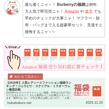
落ち着くニャ～！
Burberryの福袋
は例年、
大人気で即完売ニャ！
Amazon
や
楽天
でも
早めのチェックが大事ニャ！ マフラー・財
布・バッグまで入る超豪華セット、見逃すと
後悔するニャ～✨
【2026年】人気レディースファッション福袋ラン
キング！ジェラピケ・スナイデル・ミラオーウェ
ン徹底比較
2026年のレディースファッション福袋、今年はどれが“当た
り”になるんだろう？ そんな疑問からこの記事はスタートし
ます。毎年のように「どれを買えば損しないの？」「人気ブ
ランドは即完売するから迷っている暇がない！」という声を
2025.11.20
hukubukuro.net
聞きます。 実際、…