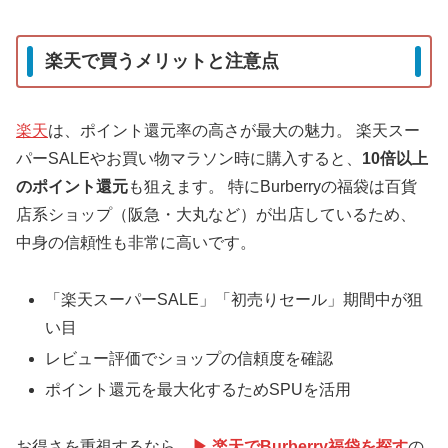
楽天で買うメリットと注意点
楽天
は、ポイント還元率の高さが最大の魅力。 楽天スー
パーSALEやお買い物マラソン時に購入すると、
10倍以上
のポイント還元
も狙えます。 特にBurberryの福袋は百貨
店系ショップ（阪急・大丸など）が出店しているため、
中身の信頼性も非常に高いです。
「楽天スーパーSALE」「初売りセール」期間中が狙
い目
レビュー評価でショップの信頼度を確認
ポイント還元を最大化するためSPUを活用
お得さを重視するなら、
▶ 楽天でBurberry福袋を探す
の