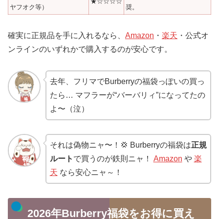
★☆☆☆☆
ヤフオク等）
奨。
確実に正規品を手に入れるなら、
Amazon
・
楽天
・公式オ
ンラインのいずれかで購入するのが安心です。
去年、フリマでBurberryの福袋っぽいの買っ
たら… マフラーが“バーバリィ”になってたの
よ〜（泣）
それは偽物ニャ〜！💢 Burberryの福袋は
正規
ルート
で買うのが鉄則ニャ！
Amazon
や
楽
天
なら安心ニャ～！
2026年Burberry福袋をお得に買え