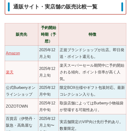
通販サイト・実店舗の販売比較一覧
予約開始
販売先
時期（予
特徴
想）
2025年12
正規ブランドショップが出店。即日発
Amazon
月上旬
送・ポイント還元も。
楽天スーパーセール期間中に予約開始
2025年12
楽天
される傾向。ポイント倍率が高く人
月上旬
気。
公式Burberryオン
2025年12
限定BOX仕様やギフト包装対応。最新
ラインショップ
月中旬
コレクション入りも。
2025年12
取扱店舗によってはBurberry小物福袋
ZOZOTOWN
月中旬
が登場する可能性あり。
百貨店（伊勢丹・
2025年12
実店舗限定のVIP向け先行予約あり。
阪急・高島屋な
月上旬〜
数量限定。