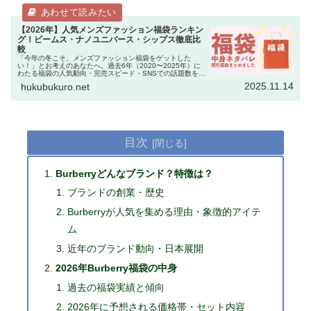
【2026年】人気メンズファッション福袋ランキン
グ！ビームス・ナノユニバース・シップス徹底比
較
「今年の冬こそ、メンズファッション福袋をゲットした
い！」とお考えのあなたへ。過去6年（2020〜2025年）に
わたる福袋の人気動向・完売スピード・SNSでの話題数を徹
底分析しました。2026年版では、ビームス（BEAMS）・ナ
2025.11.14
hukubukuro.net
ノ・ユニバース…
目次
Burberryどんなブランド？特徴は？
ブランドの創業・歴史
Burberryが人気を集める理由・象徴的アイテ
ム
近年のブランド動向・日本展開
2026年Burberry福袋の中身
過去の福袋実績と傾向
2026年に予想される価格帯・セット内容