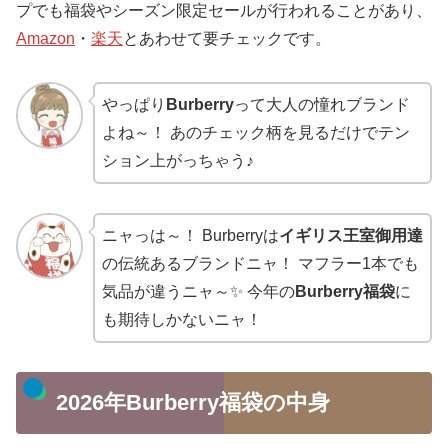
プでも福袋やシーズン限定セールが行われることがあり、
Amazon
・
楽天
とあわせて要チェックです。
やっぱり
Burberry
って大人の憧れブランド
よね～！ あのチェック柄を見るだけでテン
ション上がっちゃう♪
ニャっは～！ Burberryは
イギリス王室御用達
の伝統あるブランドニャ！ マフラー1本でも
気品が違うニャ～✨ 今年の
Burberry福袋
に
も期待しかないニャ！
2026年Burberry福袋の中身