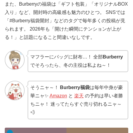
また、Burberryの福袋は「ギフト包装」「オリジナルBOX
入り」など、開封時の高級感も魅力のひとつ。 SNSでは
「#Burberry福袋開封」などのタグで毎年多くの投稿が見
られます。 2026年も「開けた瞬間にテンションが上が
る！」と話題になること間違いなしです。
マフラーにバッグに財布…！ 全部
Burberry
でそろったら、冬の主役は私よね～！
そうニャ～！
Burberry福袋
は毎年中身が豪
華ニャ✨
Amazon
と
楽天
の予約は早い者勝
ちニャ！ 迷ってたらすぐ売り切れるニャ～
💨