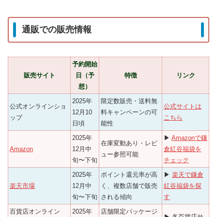
通販での販売情報
予約開始
販売サイト
日（予
特徴
リンク
想）
2025年
限定数販売・送料無
公式オンラインショ
公式サイトは
12月10
料キャンペーンの可
ップ
こちら
日頃
能性
2025年
▶
Amazonで鎌
在庫変動あり・レビ
Amazon
12月中
倉紅谷福袋を
ュー参照可能
旬〜下旬
チェック
2025年
ポイント還元率が高
▶
楽天で鎌倉
楽天市場
12月中
く、複数店舗で販売
紅谷福袋を探
旬〜下旬
される傾向
す
百貨店オンライン
2025年
店舗限定パッケージ
▶ 各百貨店サ