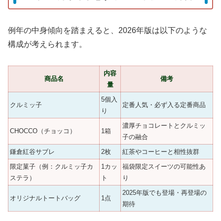
例年の中身傾向を踏まえると、2026年版は以下のような
構成が考えられます。
内容
商品名
備考
量
5個入
クルミッ子
定番人気・必ず入る定番商品
り
濃厚チョコレートとクルミッ
CHOCCO（チョッコ）
1箱
子の融合
鎌倉紅谷サブレ
2枚
紅茶やコーヒーと相性抜群
限定菓子（例：クルミッ子カ
1カッ
福袋限定スイーツの可能性あ
ステラ）
ト
り
2025年版でも登場・再登場の
オリジナルトートバッグ
1点
期待