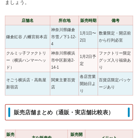
ましょう。
店舗名
所在地
販売時期
備考
神奈川県鎌倉
1月1日〜
数量限定・開店前
鎌倉紅谷 八幡宮前本店
市雪ノ下1-12-
2日
から行列必至
4
クルミッ子ファクトリ
神奈川県横浜
ファクトリー限定
1月2日予
ー（横浜ハンマーヘッ
市中区新港2-
グッズ入り福袋あ
定
ド）
14-1
り
各店営業
そごう横浜店・高島屋
関東主要百貨
百貨店限定パッケ
開始日よ
新宿店
店
ージあり
り
販売店舗まとめ（通販・実店舗比較表）
販売
販売開
主な販売先
メリット