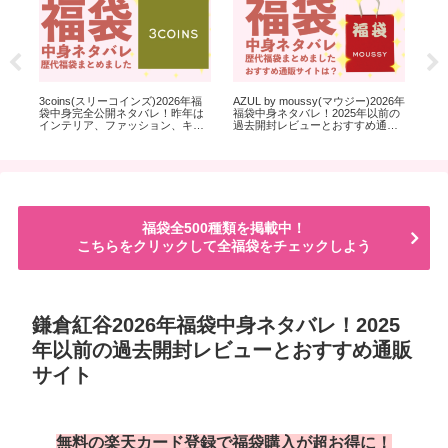
開ネ
3coins(スリーコインズ)2026年福
AZUL by moussy(マウジー)2026年
ヴィ
入
袋中身完全公開ネタバレ！昨年は
福袋中身ネタバレ！2025年以前の
袋
インテリア、ファッション、キッ
過去開封レビューとおすすめ通販
ン
チン、アクセサリー、ネイルの5種
サイト
類福袋
福袋全500種類を掲載中！
こちらをクリックして全福袋をチェックしよう
鎌倉紅谷2026年福袋中身ネタバレ！2025
年以前の過去開封レビューとおすすめ通販
サイト
無料の楽天カード登録で福袋購入が超お得に！