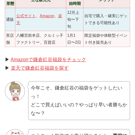
形態
始時期
12月上
公式サイト
、
Amazon
、
楽
自宅で購入・確実にゲッ
通販
旬〜下
天
トできる可能性あり
旬
実店
八幡宮前本店、クルミッ子
1月1
限定福袋や体験型イベン
舗
ファクトリー、百貨店
日〜2日
ト付き販売あり
▶
Amazonで鎌倉紅谷福袋をチェック
▶
楽天で鎌倉紅谷福袋を探す
今年こそ、鎌倉紅谷の福袋をゲットしたい
っ！
どこで買えばいいの？やっぱり早い者勝ちか
な〜？