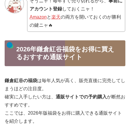
そうニャ！毎年すぐ売り切れるから、
事前に
アカウント登録
しておくニャ！
Amazon
と
楽天
の両方を開いておくのが勝利
の鍵ニャ🔥
2026年鎌倉紅谷福袋をお得に買え
るおすすめ通販サイト
鎌倉紅谷の福袋
は毎年人気が高く、販売直後に完売してし
まうほどの注目度。
確実に入手したい方は、
通販サイトでの予約購入
が断然お
すすめです。
ここでは、2026年版福袋をお得に購入できる通販サイト
を紹介します。