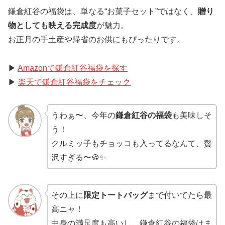
鎌倉紅谷の福袋は、単なる“お菓子セット”ではなく、
贈り
物としても映える完成度
が魅力。
お正月の手土産や帰省のお供にもぴったりです。
▶
Amazonで鎌倉紅谷福袋を探す
▶
楽天で鎌倉紅谷福袋をチェック
うわぁ〜、今年の
鎌倉紅谷の福袋
も美味しそ
う！
クルミッ子もチョッコも入ってるなんて、贅
沢すぎる〜🍪✨
その上に
限定トートバッグ
まで付いてたら最
高ニャ！
中身の満足度も高いし、鎌倉紅谷の福袋はま