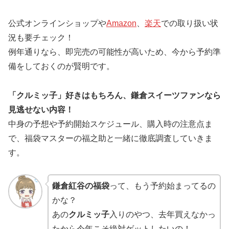
公式オンラインショップや
Amazon
、
楽天
での取り扱い状
況も要チェック！
例年通りなら、即完売の可能性が高いため、今から予約準
備をしておくのが賢明です。
「クルミッ子」好きはもちろん、鎌倉スイーツファンなら
見逃せない内容！
中身の予想や予約開始スケジュール、購入時の注意点ま
で、福袋マスターの福之助と一緒に徹底調査していきま
す。
鎌倉紅谷の福袋
って、もう予約始まってるの
かな？
あの
クルミッ子
入りのやつ、去年買えなかっ
たから今年こそ絶対ゲットしたいの！