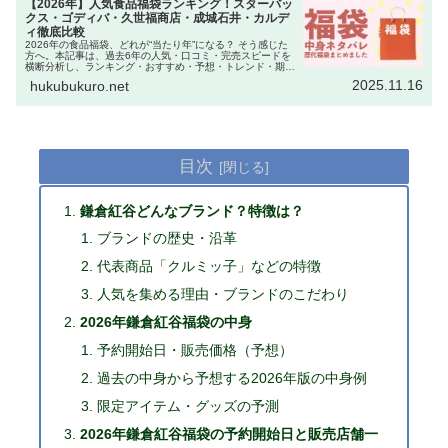
【2026年】人気食品福袋ランキング！スターバッ
クス・ゴディバ・久世福商店・成城石井・カルデ
ィ徹底比較
2026年の食品福袋、どれが“当たり年”になる？ そう感じた
方へ。本記事は、過去6年の人気・口コミ・完売スピードを
横断分析し、ランキング・おすすめ・予想・トレンド・期待
度を総合評価した決定版です。スターバックス
2025.11.16
hukubukuro.net
（Starbucks）・ゴディ…
目次
鎌倉紅谷どんなブランド？特徴は？
ブランドの歴史・沿革
代表商品「クルミッ子」などの特徴
人気を集める理由・ブランドのこだわり
2026年鎌倉紅谷福袋の中身
予約開始日・販売価格（予想）
過去の中身から予想する2026年版の中身例
限定アイテム・グッズの予測
2026年鎌倉紅谷福袋の予約開始日と販売店舗一