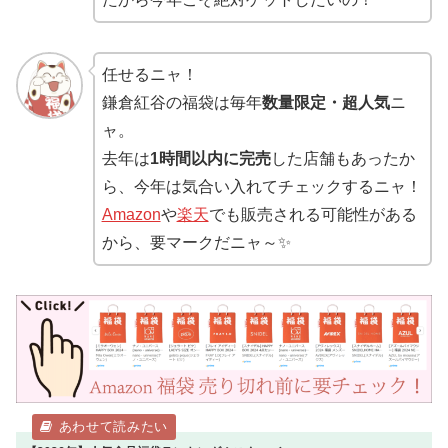
任せるニャ！
鎌倉紅谷の福袋は毎年
数量限定・超人気
ニ
ャ。
去年は
1時間以内に完売
した店舗もあったか
ら、今年は気合い入れてチェックするニャ！
Amazon
や
楽天
でも販売される可能性がある
から、要マークだニャ～✨