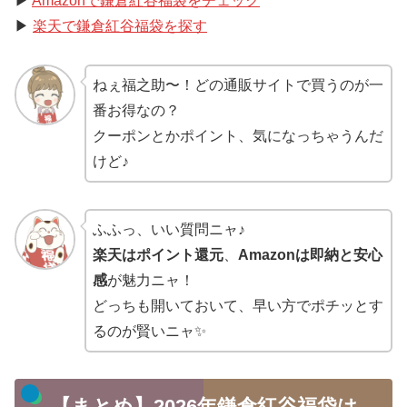
▶
Amazonで鎌倉紅谷福袋をチェック
▶
楽天で鎌倉紅谷福袋を探す
ねぇ福之助〜！どの通販サイトで買うのが一
番お得なの？
クーポンとかポイント、気になっちゃうんだ
けど♪
ふふっ、いい質問ニャ♪
楽天はポイント還元
、
Amazonは即納と安心
感
が魅力ニャ！
どっちも開いておいて、早い方でポチッとす
るのが賢いニャ✨
【まとめ】2026年鎌倉紅谷福袋は