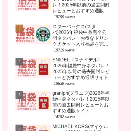
レ！2025年以前の過去開封
レビューとおすすめ通販サ
イト
18799 views
スターバックス(スタ
バ)2026年福袋中身完全公
開ネタバレ！お得なドリン
クチケット入り福袋を完売
前に！
18719 views
SNIDEL（スナイデル）
2026年福袋中身ネタバレ！
2025年以前の過去開封レビ
ューとおすすめ通販サイト
18539 views
graniph(グラニフ)2026年福
袋中身ネタバレ！2025年以
前の過去開封レビューとお
すすめ通販サイト
14782 views
MICHAEL KORS(マイケル