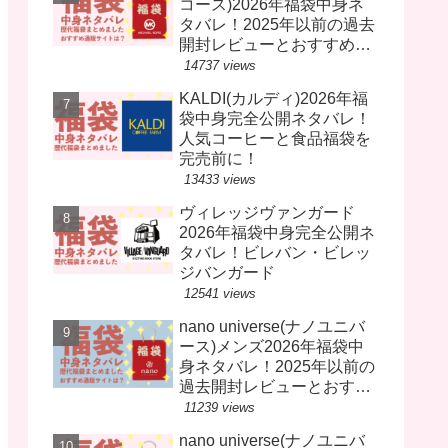
コース)2026年福袋中身ネ
タバレ！2025年以前の過去
開封レビューとおすすめ通
販サイト
14737 views
KALDI(カルディ)2026年福
袋中身完全公開ネタバレ！
人気コーヒーと食品福袋を
完売前に！
13433 views
ヴィレッジヴァンガード
2026年福袋中身完全公開ネ
タバレ！ビレバン・ビレッ
ジバンガード
12541 views
nano universe(ナノユニバ
ース)メンズ2026年福袋中
身ネタバレ！2025年以前の
過去開封レビューとおすす
め通販サイト
11239 views
nano universe(ナノユニバ