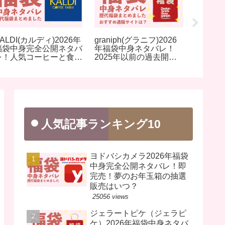
ALDI(カルディ)2026年
graniph(グラニフ)2026
AZUL b
福袋中身完全公開ネタバ
年福袋中身ネタバレ！
ー)20
レ！人気コーヒーと食品
2025年以前の過去開封
バレ！2
福袋を完売前に！
レビューとおすすめ通販
去開封
サイト
め通販
人気記事ランキング10
ヨドバシカメラ2026年福袋
中身完全公開ネタバレ！即
完売！夢のお年玉箱の抽選
販売はいつ？
25056 views
ジェラートピケ（ジェラピ
ケ）2026年福袋中身ネタバ