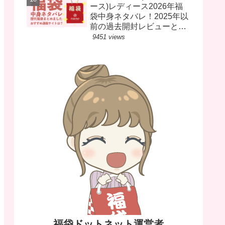
ース)レディース2026年福
袋中身ネタバレ！2025年以
前の過去開封レビューとお
すすめ通販サイト
9451 views
福袋ドットネット運営者