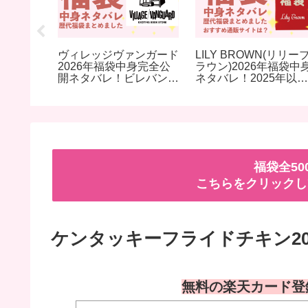
e(ナノユニ
ヴィレッジヴァンガード
LILY BROWN(リリー
ス2026
2026年福袋中身完全公
ラウン)2026年福袋中
バレ！
開ネタバレ！ビレバン・
ネタバレ！2025年以前
過去開封
ビレッジバンガード
の過去開封レビューと
すめ通販
すすめ通販サイト
福袋全5
こちらをクリックし
ケンタッキーフライドチキン2
無料の楽天カード登