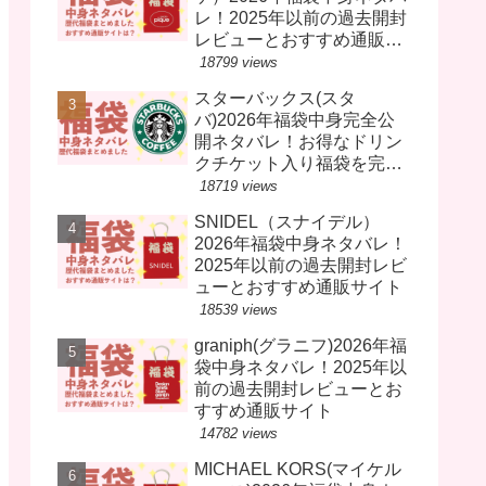
レ！2025年以前の過去開封
レビューとおすすめ通販サ
イト
18799 views
スターバックス(スタ
バ)2026年福袋中身完全公
開ネタバレ！お得なドリン
クチケット入り福袋を完売
前に！
18719 views
SNIDEL（スナイデル）
2026年福袋中身ネタバレ！
2025年以前の過去開封レビ
ューとおすすめ通販サイト
18539 views
graniph(グラニフ)2026年福
袋中身ネタバレ！2025年以
前の過去開封レビューとお
すすめ通販サイト
14782 views
MICHAEL KORS(マイケル