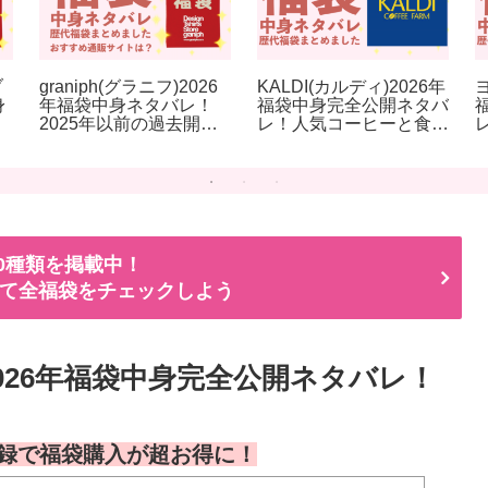
ブ
graniph(グラニフ)2026
KALDI(カルディ)2026年
身
年福袋中身ネタバレ！
福袋中身完全公開ネタバ
2025年以前の過去開封
レ！人気コーヒーと食品
お
レビューとおすすめ通販
福袋を完売前に！
サイト
00種類を掲載中！
て全福袋をチェックしよう
026年福袋中身完全公開ネタバレ！
録で福袋購入が超お得に！