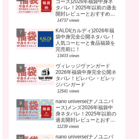
コース)2026年福袋中身ネ
タバレ！2025年以前の過去
開封レビューとおすすめ通
販サイト
14737 views
KALDI(カルディ)2026年福
袋中身完全公開ネタバレ！
人気コーヒーと食品福袋を
完売前に！
13433 views
ヴィレッジヴァンガード
2026年福袋中身完全公開ネ
タバレ！ビレバン・ビレッ
ジバンガード
12541 views
nano universe(ナノユニバ
ース)メンズ2026年福袋中
身ネタバレ！2025年以前の
過去開封レビューとおすす
め通販サイト
11239 views
nano universe(ナノユニバ