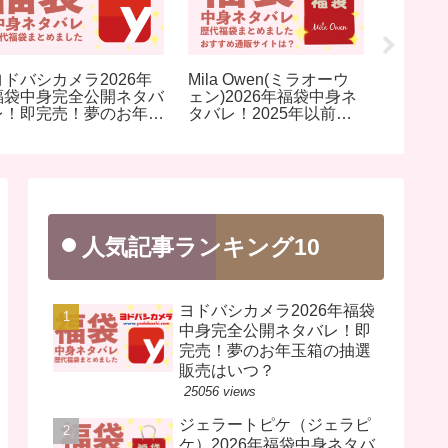
ヨドバシカメラ2026年
Mila Owen(ミラオーウ
スターバ
福袋中身完全公開ネタバ
ェン)2026年福袋中身ネ
バ)20
レ！即完売！夢のお年玉
タバレ！2025年以前の
公開ネ
箱の抽選販売はいつ？
過去開封レビューとおす
リンク
すめ通販サイト
を完売
人気記事ランキング10
ヨドバシカメラ2026年福袋
中身完全公開ネタバレ！即
完売！夢のお年玉箱の抽選
販売はいつ？
25056 views
ジェラートピケ（ジェラピ
ケ）2026年福袋中身ネタバ