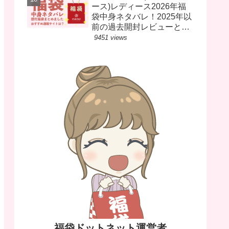
ース)レディース2026年福
袋中身ネタバレ！2025年以
前の過去開封レビューとお
すすめ通販サイト
9451 views
福袋ドットネット運営者