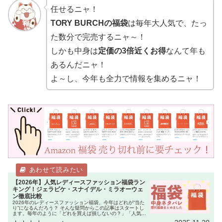
任せるニャ！
TORY BURCHの福袋
は毎年大人気で、たっ
た数分で完売するニャ～！
しかも中身は
定価の3倍近くお得
なんて年も
あるんだニャ！
よ～し、今年も全力で情報を集めるニャ！
【2026年】人気レディースファッション福袋ラン
キング！ジェラピケ・スナイデル・ミラオーウェ
ン徹底比較
2026年のレディースファッション福袋、今年はどれが“当た
り”になるんだろう？ そんな疑問からこの記事はスタートし
ます。毎年のように「どれを買えば損しないの？」「人気ブ
ランドは即完売するから迷っている暇がない！」という声を