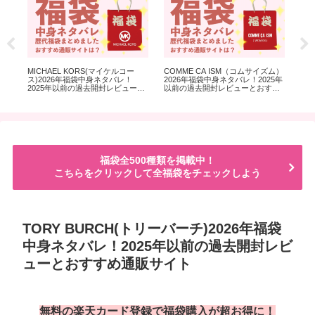
MICHAEL KORS(マイケルコー
COMME CA ISM（コムサイズム）
スタ
ス)2026年福袋中身ネタバレ！
2026年福袋中身ネタバレ！2025年
袋
ーと
2025年以前の過去開封レビューと
以前の過去開封レビューとおすす
ド
おすすめ通販サイト
め通販サイト
前
福袋全500種類を掲載中！
こちらをクリックして全福袋をチェックしよう
TORY BURCH(トリーバーチ)2026年福袋
中身ネタバレ！2025年以前の過去開封レビ
ューとおすすめ通販サイト
無料の楽天カード登録で福袋購入が超お得に！