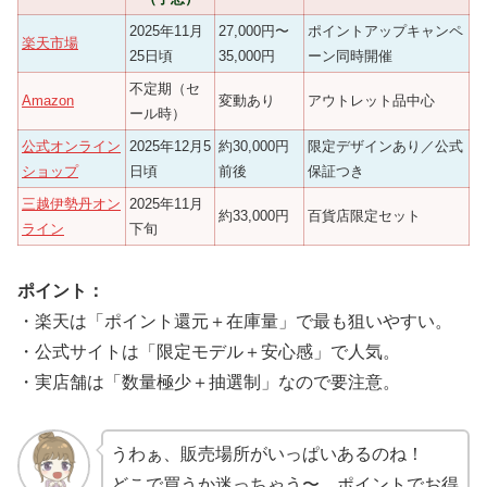
2025年11月
27,000円〜
ポイントアップキャンペ
楽天市場
25日頃
35,000円
ーン同時開催
不定期（セ
Amazon
変動あり
アウトレット品中心
ール時）
公式オンライン
2025年12月5
約30,000円
限定デザインあり／公式
ショップ
日頃
前後
保証つき
三越伊勢丹オン
2025年11月
約33,000円
百貨店限定セット
ライン
下旬
ポイント：
・楽天は「ポイント還元＋在庫量」で最も狙いやすい。
・公式サイトは「限定モデル＋安心感」で人気。
・実店舗は「数量極少＋抽選制」なので要注意。
うわぁ、販売場所がいっぱいあるのね！
どこで買うか迷っちゃう〜。ポイントでお得