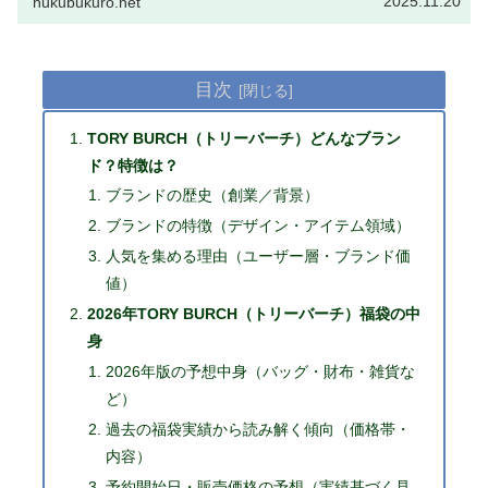
2025.11.20
hukubukuro.net
聞きます。 実際、…
目次
TORY BURCH（トリーバーチ）どんなブラン
ド？特徴は？
ブランドの歴史（創業／背景）
ブランドの特徴（デザイン・アイテム領域）
人気を集める理由（ユーザー層・ブランド価
値）
2026年TORY BURCH（トリーバーチ）福袋の中
身
2026年版の予想中身（バッグ・財布・雑貨な
ど）
過去の福袋実績から読み解く傾向（価格帯・
内容）
予約開始日・販売価格の予想（実績基づく見