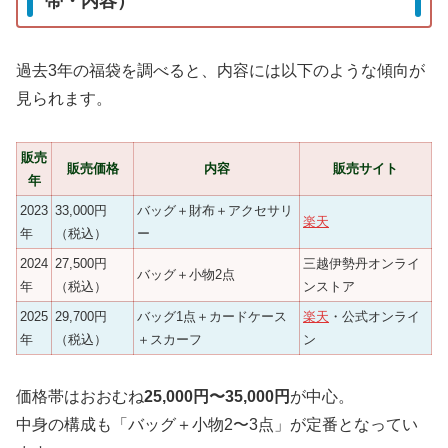
帯・内容）
過去3年の福袋を調べると、内容には以下のような傾向が
見られます。
販売
販売価格
内容
販売サイト
年
2023
33,000円
バッグ＋財布＋アクセサリ
楽天
年
（税込）
ー
2024
27,500円
三越伊勢丹オンライ
バッグ＋小物2点
年
（税込）
ンストア
2025
29,700円
バッグ1点＋カードケース
楽天
・公式オンライ
年
（税込）
＋スカーフ
ン
価格帯はおおむね
25,000円〜35,000円
が中心。
中身の構成も「バッグ＋小物2〜3点」が定番となってい