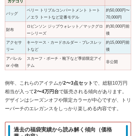
カテゴリ
ペリー トリプルコンパートメント トート
約50,000円〜
バッグ
／エラ トートなど定番モデル
70,000円
ロビンソン ジップウォレット／マックグロ
約30,000円前
財布
ーシリーズ
後
アクセサ
キーケース・カードホルダー・ブレスレッ
約15,000円前
リー
トなど
後
アパレル
スカーフ・ポーチ・靴下など季節限定アイ
非公開
or 小物
テム
例年、これらのアイテムが
2〜3点セット
で、総額10万円
相当が入って
2〜4万円台
で販売される傾向があります。
デザインはシーズンオフや限定カラーが中心ですが、トリ
ーバーチのエレガンスをしっかり楽しめる内容です。
過去の福袋実績から読み解く傾向（価格