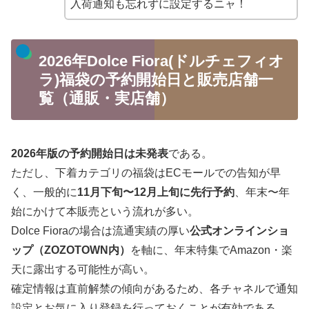
入荷通知も忘れずに設定するニャ！
2026年Dolce Fiora(ドルチェフィオ
ラ)福袋の予約開始日と販売店舗一
覧（通販・実店舗）
2026年版の予約開始日は未発表
である。
ただし、下着カテゴリの福袋はECモールでの告知が早
く、一般的に
11月下旬〜12月上旬に先行予約
、年末〜年
始にかけて本販売という流れが多い。
Dolce Fioraの場合は流通実績の厚い
公式オンラインショ
ップ（ZOZOTOWN内）
を軸に、年末特集でAmazon・楽
天に露出する可能性が高い。
確定情報は直前解禁の傾向があるため、各チャネルで通知
設定とお気に入り登録を行っておくことが有効である。