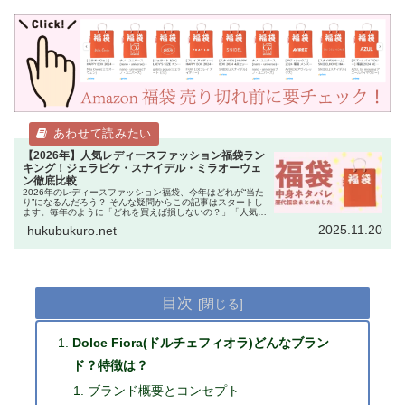
【2026年】人気レディースファッション福袋ラン
キング！ジェラピケ・スナイデル・ミラオーウェ
ン徹底比較
2026年のレディースファッション福袋、今年はどれが“当た
り”になるんだろう？ そんな疑問からこの記事はスタートし
ます。毎年のように「どれを買えば損しないの？」「人気ブ
ランドは即完売するから迷っている暇がない！」という声を
2025.11.20
hukubukuro.net
聞きます。 実際、…
目次
Dolce Fiora(ドルチェフィオラ)どんなブラン
ド？特徴は？
ブランド概要とコンセプト