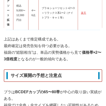
ア
ソ
税込
ブラ＆ショーツセット×2〜3
ー
9,000〜
4〜
＋リラックス系1〜2（ナイ
楽天
ト
12,000
6点
トブラ・キャミ等）
拡
円台
張
上記はあくまで推定構成である。
最終確定は発売告知を待つ必要がある。
福袋の“総額相当”は、単品の実勢価格から見て
価格帯×2〜
3倍程度
となるのが一般的傾向である。
サイズ展開の予想と注意点
ブラは
BCDEFカップの65〜80帯
が中心の取り扱い実績が
ある。
福袋では全色・全サイズを網羅しない可能性があるため、