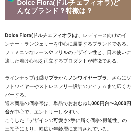
Dolce Fiora(ドルチェフィオラ)ど
んなブランド？特徴は？
Dolce Fiora(ドルチェフィオラ)
は、レディース向けのイ
ンナー・ランジェリーを中心に展開するブランドである。
フェミニンなレースやフリルのデザイン性と、日常使いに
適した着け心地を両立するプロダクトが特徴である。
ラインナップは
盛りブラ
から
ノンワイヤーブラ
、さらにソ
フトワイヤーやストレスフリー設計のアイテムまで広くカ
バーする。
通常商品の価格帯は、単品でおおむね
1,000円台〜3,000円
台
が中心で、エントリーしやすい。
こうした「デザインの可愛さ×手に届く価格×機能性」の
三拍子により、幅広い年齢層に支持されている。