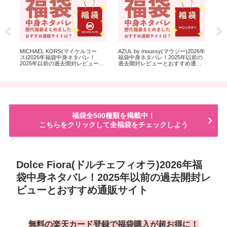
身完
MICHAEL KORS(マイケルコー
AZUL by moussy(マウジー)2026年
KA
お
ス)2026年福袋中身ネタバレ！
福袋中身ネタバレ！2025年以前の
完
2025年以前の過去開封レビューと
過去開封レビューとおすすめ通販
と
おすすめ通販サイト
サイト
福袋全500種類を掲載中！
こちらをクリックして全福袋をチェックしよう
Dolce Fiora(ドルチェフィオラ)2026年福
袋中身ネタバレ！2025年以前の過去開封レ
ビューとおすすめ通販サイト
無料の楽天カード登録で福袋購入が超お得に！