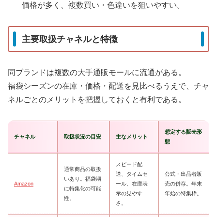
価格が多く、複数買い・色違いを狙いやすい。
主要取扱チャネルと特徴
同ブランドは複数の大手通販モールに流通がある。
福袋シーズンの在庫・価格・配送を見比べるうえで、チャ
ネルごとのメリットを把握しておくと有利である。
想定する販売形
チャネル
取扱状況の目安
主なメリット
態
スピード配
通常商品の取扱
送、タイムセ
公式・出品者販
いあり。福袋期
Amazon
ール、在庫表
売の併存。年末
に特集化の可能
示の見やす
年始の特集枠。
性。
さ。