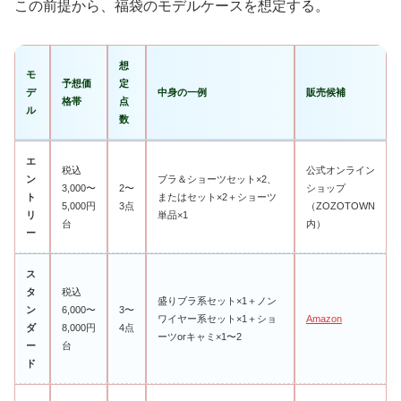
この前提から、福袋のモデルケースを想定する。
想
モ
予想価
定
デ
中身の一例
販売候補
格帯
点
ル
数
エ
税込
公式オンライン
ン
ブラ＆ショーツセット×2、
3,000〜
2〜
ショップ
ト
またはセット×2＋ショーツ
5,000円
3点
（ZOZOTOWN
リ
単品×1
台
内）
ー
ス
タ
税込
盛りブラ系セット×1＋ノン
ン
6,000〜
3〜
ワイヤー系セット×1＋ショ
Amazon
ダ
8,000円
4点
ーツorキャミ×1〜2
ー
台
ド