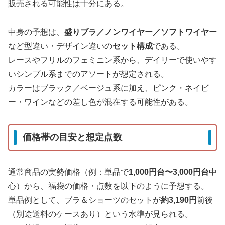
販売される可能性は十分にある。
中身の予想は、
盛りブラ／ノンワイヤー／ソフトワイヤー
など型違い・デザイン違いの
セット構成
である。
レースやフリルのフェミニン系から、デイリーで使いやす
いシンプル系までのアソートが想定される。
カラーはブラック／ベージュ系に加え、ピンク・ネイビ
ー・ワインなどの差し色が混在する可能性がある。
価格帯の目安と想定点数
通常商品の実勢価格（例：単品で
1,000円台〜3,000円台
中
心）から、福袋の価格・点数を以下のように予想する。
単品例として、ブラ＆ショーツのセットが
約3,190円
前後
（別途送料のケースあり）という水準が見られる。