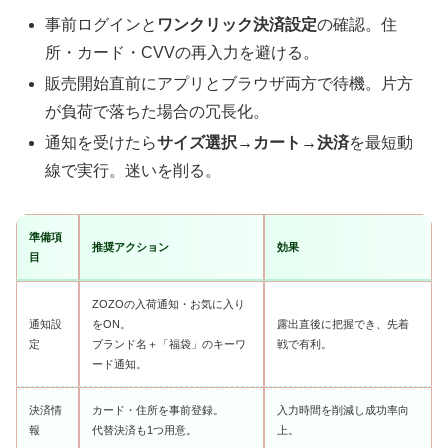
事前ログインと
ワンクリック決済設定
の確認。住
所・カード・CVVの再入力を避ける。
販売開始直前にアプリとブラウザ両方で待機。片方
が負荷で落ちた場合の冗長化。
通知を受けたら
サイズ選択→カート→決済
を最短動
線で実行。迷いを削る。
準備項
推奨アクション
効果
目
ZOZOの入荷通知・お気に入り
通知設
をON。
露出直後に把握でき、先着
定
ブランド名＋「福袋」のキーワ
戦で有利。
ード通知。
決済情
カード・住所を事前登録。
入力時間を削減し成功率向
報
代替決済も1つ用意。
上。