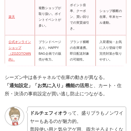
ポイント倍
複数ショップが
率、クーポ
ショップ横断の
取り扱い。ポイ
楽天
ン、買い回り
在庫。年末セー
ントイベントが
での実質値引
ル連動。
多い。
き。
公式オンライン
ブランドページ
ブランド横断
入荷通知・お気
ショップ
あり。HAPPY
の在庫連携。
に入り登録で即
（ZOZOTOWN
BAG企画での販
即日配送対象
完売対策が取り
内）
売が有力。
の可能性。
やすい。
シーズン中は各チャネルで在庫の動きが異なる。
「通知設定」「お気に入り」機能の活用
と、カート・住
所・決済の事前設定が買い逃し防止につながる。
ドルチェフィオラ
って、盛りブラもノンワイ
ヤーもあるのが魅力的。
普段使い用と気分アゲ用、両方そろえたくな