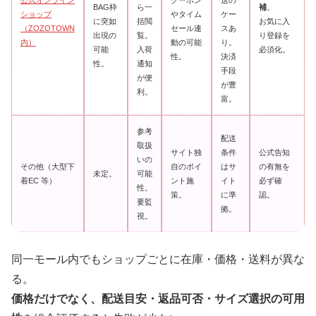
BAG枠
ら一
補
。
ショップ
やタイム
ケー
に突如
括閲
お気に入
（ZOZOTOWN
セール連
スあ
出現の
覧。
り登録を
内）
動の可能
り。
可能
入荷
必須化。
性。
決済
性。
通知
手段
が便
が豊
利。
富。
参考
配送
取扱
サイト独
条件
公式告知
いの
その他（大型下
自のポイ
はサ
の有無を
未定。
可能
着EC 等）
ント施
イト
必ず確
性。
策。
に準
認。
要監
拠。
視。
同一モール内でもショップごとに在庫・価格・送料が異な
る。
価格だけでなく、配送目安・返品可否・サイズ選択の可用