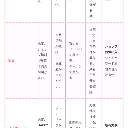
性。
快。
録が
有
効。
店舗
複数
ごと
店舗
に出
未定。
買い回
が取
荷条
ショップ
ショッ
り・SPU
扱
件が
お気に入
プ横断
で高倍
い。
異な
り
とキー
楽天
で早期
率。
在庫
る。
ワード通
予約の
クーポン
差が
到着
知の併用
前例が
で差が出
生じ
日目
が有効。
多い。
る。
やす
安を
い。
要確
認。
対象
ブラ
地域
ンド
は即
未定。
ペー
期間限定
日配
HAPPY
ジか
最有力候
公式オンライン
クーポン
送の