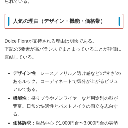
られている。
人気の理由（デザイン・機能・価格帯）
Dolce Fioraが支持される理由は明快である。
下記の3要素が高バランスでまとまっていることが評価に
直結している。
デザイン性
：レース／フリル／透け感などの“甘さ”の
あるルック。コーディネートで気分が上がるビジュ
アルである。
機能性
：盛りブラやノンワイヤーなど用途別の型が
豊富。日常の快適性とバストメイクの両立を志向す
る。
価格訴求
：単品中心で1,000円台〜3,000円台の実勢