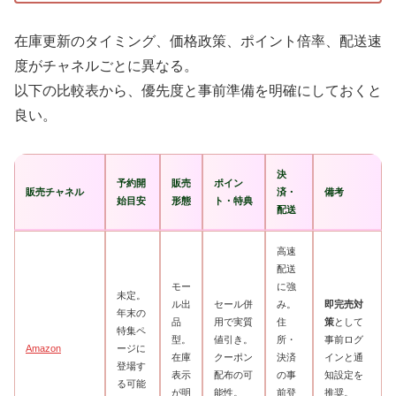
在庫更新のタイミング、価格政策、ポイント倍率、配送速
度がチャネルごとに異なる。
以下の比較表から、優先度と事前準備を明確にしておくと
良い。
決
予約開
販売
ポイン
販売チャネル
済・
備考
始目安
形態
ト・特典
配送
高速
配送
モー
に強
未定。
ル出
セール併
み。
即完売対
年末の
品
用で実質
住
策
として
特集ペ
型。
値引き。
所・
事前ログ
Amazon
ージに
在庫
クーポン
決済
インと通
登場す
表示
配布の可
の事
知設定を
る可能
が明
能性。
前登
推奨。