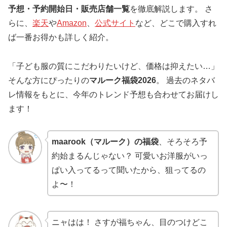
予想・予約開始日・販売店舗一覧
を徹底解説します。 さ
らに、
楽天
や
Amazon
、
公式サイト
など、どこで購入すれ
ば一番お得かも詳しく紹介。
「子ども服の質にこだわりたいけど、価格は抑えたい…」
そんな方にぴったりの
マルーク福袋2026
。 過去のネタバ
レ情報をもとに、今年のトレンド予想も合わせてお届けし
ます！
maarook（マルーク）の福袋
、そろそろ予
約始まるんじゃない？ 可愛いお洋服がいっ
ぱい入ってるって聞いたから、狙ってるの
よ〜！
ニャはは！ さすが福ちゃん、目のつけどこ