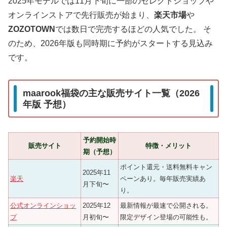
2025年モデルでは11月下旬に一部のセレクトショップや
オンラインストアで先行販売が始まり、
楽天市場
や
ZOZOTOWN
では数日で完売するほどの人気でした。 そ
のため、2026年版も同時期に予約がスタートする見込み
です。
maarook福袋の主な販売サイト一覧（2026
年版 予想）
予約開始時
販売サイト
特徴・メリット
期（予想）
ポイント還元・送料無料キャン
2025年11
楽天
ペーンあり。毎年販売実績あ
月下旬〜
り。
公式オンラインショッ
2025年12
最新情報が最速で公開される。
プ
月初旬〜
限定デザイン登場の可能性も。