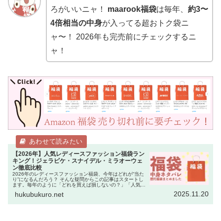
ろがいいニャ！
maarook福袋
は毎年、
約3〜
4倍相当の中身
が入ってる超おトク袋ニ
ャ〜！ 2026年も完売前にチェックするニ
ャ！
【2026年】人気レディースファッション福袋ラン
キング！ジェラピケ・スナイデル・ミラオーウェ
ン徹底比較
2026年のレディースファッション福袋、今年はどれが“当た
り”になるんだろう？ そんな疑問からこの記事はスタートし
ます。毎年のように「どれを買えば損しないの？」「人気ブ
ランドは即完売するから迷っている暇がない！」という声を
2025.11.20
hukubukuro.net
聞きます。 実際、…