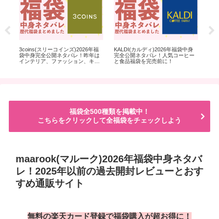
)メ
3coins(スリーコインズ)2026年福
KALDI(カルディ)2026年福袋中身
CO
！
袋中身完全公開ネタバレ！昨年は
完全公開ネタバレ！人気コーヒー
20
ーと
インテリア、ファッション、キッ
と食品福袋を完売前に！
以
チン、アクセサリー、ネイルの5種
め
類福袋
福袋全500種類を掲載中！
こちらをクリックして全福袋をチェックしよう
maarook(マルーク)2026年福袋中身ネタバ
レ！2025年以前の過去開封レビューとおす
すめ通販サイト
無料の楽天カード登録で福袋購入が超お得に！