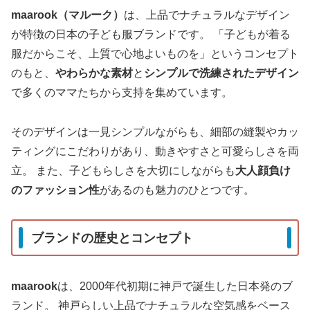
maarook（マルーク）
は、上品でナチュラルなデザイン
が特徴の日本の子ども服ブランドです。 「子どもが着る
服だからこそ、上質で心地よいものを」というコンセプト
のもと、
やわらかな素材
と
シンプルで洗練されたデザイン
で多くのママたちから支持を集めています。
そのデザインは一見シンプルながらも、細部の縫製やカッ
ティングにこだわりがあり、動きやすさと可愛らしさを両
立。 また、子どもらしさを大切にしながらも
大人顔負け
のファッション性
があるのも魅力のひとつです。
ブランドの歴史とコンセプト
maarook
は、2000年代初期に神戸で誕生した日本発のブ
ランド。 神戸らしい上品でナチュラルな空気感をベース