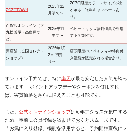
ZOZO限定カラー・サイズが出
2025年12
ZOZOTOWN
る年も。送料キャンペーンあ
月初旬〜
り。
百貨店オンライン（大
2025年11
ベビー・キッズ福袋特集で登場
丸松坂屋・高島屋な
月中旬〜
する可能性大。
ど）
2026年1月
実店舗（全国セレクト
店頭限定のノベルティや特典付
2日 初売
ショップ）
き福袋が販売される場合あり。
り〜
オンライン予約では、特に
楽天
が最も安定した人気を誇っ
ています。 ポイントアップデーやクーポンを併用すれ
ば、実質価格をさらに抑えることも可能です。
また、
公式オンラインショップ
は毎年アクセスが集中する
ため、事前に会員登録を済ませておくとスムーズです。
「お気に入り登録」機能を活用すると、予約開始直後にメ