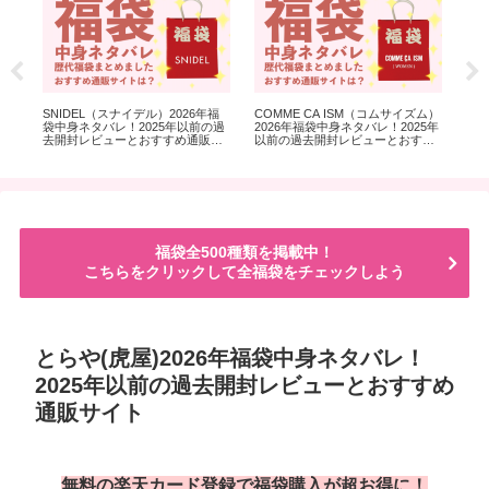
SNIDEL（スナイデル）2026年福
COMME CA ISM（コムサイズム）
ka
5年
袋中身ネタバレ！2025年以前の過
2026年福袋中身ネタバレ！2025年
20
す
去開封レビューとおすすめ通販サ
以前の過去開封レビューとおすす
以
イト
め通販サイト
め
福袋全500種類を掲載中！
こちらをクリックして全福袋をチェックしよう
とらや(虎屋)2026年福袋中身ネタバレ！
2025年以前の過去開封レビューとおすすめ
通販サイト
無料の楽天カード登録で福袋購入が超お得に！