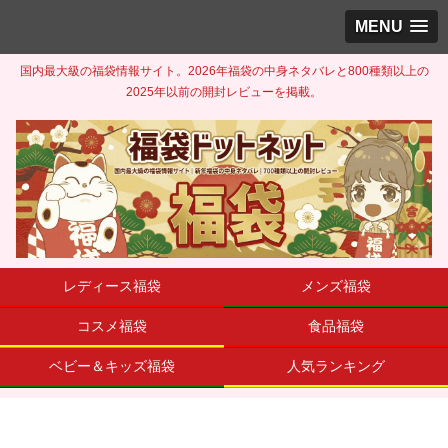
MENU
国内最大級の福袋情報サイト。2026年福袋の中身ネタバレと800種類以上の
2025年以前の開封レビューを掲載。
レディース福袋
メンズ福袋
コスメ福袋
食品福袋
ベビー＆キッズ福袋
人気ランキング