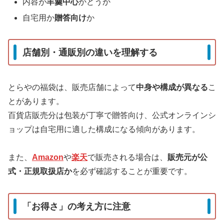
内容が
羊羹中心
かどうか
自宅用か
贈答向け
か
店舗別・通販別の違いを理解する
とらやの福袋は、販売店舗によって
中身や構成が異なる
こ
とがあります。
百貨店販売分は包装が丁寧で贈答向け、公式オンラインシ
ョップは自宅用に適した構成になる傾向があります。
また、
Amazon
や
楽天
で販売される場合は、
販売元が公
式・正規取扱店か
を必ず確認することが重要です。
「お得さ」の考え方に注意