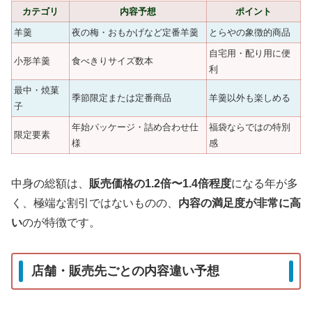
カテゴリ
内容予想
ポイント
羊羹
夜の梅・おもかげなど定番羊羹
とらやの象徴的商品
自宅用・配り用に便
小形羊羹
食べきりサイズ数本
利
最中・焼菓
季節限定または定番商品
羊羹以外も楽しめる
子
年始パッケージ・詰め合わせ仕
福袋ならではの特別
限定要素
様
感
中身の総額は、
販売価格の1.2倍〜1.4倍程度
になる年が多
く、極端な割引ではないものの、
内容の満足度が非常に高
い
のが特徴です。
店舗・販売先ごとの内容違い予想