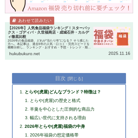
【2026年】人気食品福袋ランキング！スターバッ
クス・ゴディバ・久世福商店・成城石井・カルデ
ィ徹底比較
2026年の食品福袋、どれが“当たり年”になる？ そう感じた
方へ。本記事は、過去6年の人気・口コミ・完売スピードを
横断分析し、ランキング・おすすめ・予想・トレンド・期待
度を総合評価した決定版です。スターバックス
2025.11.16
hukubukuro.net
（Starbucks）・ゴディ…
目次
とらや(虎屋)どんなブランド？特徴は？
とらや(虎屋)の歴史と格式
羊羹を中心とした圧倒的な商品力
幅広い世代に支持される理由
2026年とらや(虎屋)福袋の中身
2026年福袋の想定価格帯