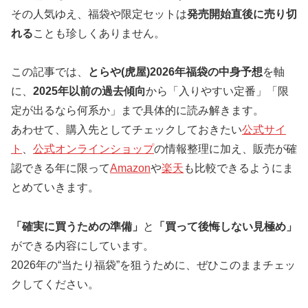
その人気ゆえ、福袋や限定セットは
発売開始直後に売り切
れる
ことも珍しくありません。
この記事では、
とらや(虎屋)2026年福袋の中身予想
を軸
に、
2025年以前の過去傾向
から「入りやすい定番」「限
定が出るなら何系か」まで具体的に読み解きます。
あわせて、購入先としてチェックしておきたい
公式サイ
ト
、
公式オンラインショップ
の情報整理に加え、販売が確
認できる年に限って
Amazon
や
楽天
も比較できるようにま
とめていきます。
「確実に買うための準備」
と
「買って後悔しない見極め」
ができる内容にしています。
2026年の“当たり福袋”を狙うために、ぜひこのままチェッ
クしてください。