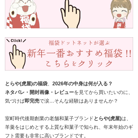
とらや(虎屋)の福袋
、
2026年の中身は何が入る？
ネタバレ・開封画像・レビュー
を見てから買いたいのに、
気づけば
即完売
で涙…そんな経験はありませんか？
室町時代後期創業の老舗和菓子ブランド
とらや(虎屋)
は、
羊羹をはじめとする上質な和菓子で知られ、年末年始のギ
フト需要も非常に高いブランドです。