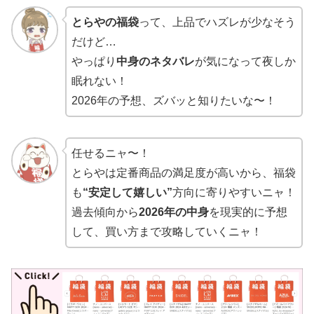
とらやの福袋
って、上品でハズレが少なそう
だけど…
やっぱり
中身のネタバレ
が気になって夜しか
眠れない！
2026年の予想、ズバッと知りたいな〜！
任せるニャ〜！
とらやは定番商品の満足度が高いから、福袋
も
“安定して嬉しい”
方向に寄りやすいニャ！
過去傾向から
2026年の中身
を現実的に予想
して、買い方まで攻略していくニャ！