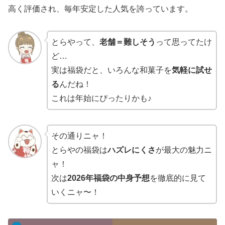
高く評価され、毎年安定した人気を誇っています。
とらやって、
老舗＝難しそう
って思ってたけ
ど…
実は福袋だと、いろんな和菓子を
気軽に試せ
る
んだね！
これは年始にぴったりかも♪
その通りニャ！
とらやの福袋は
ハズレにくさ
が最大の魅力ニ
ャ！
次は
2026年福袋の中身予想
を徹底的に見て
いくニャ〜！