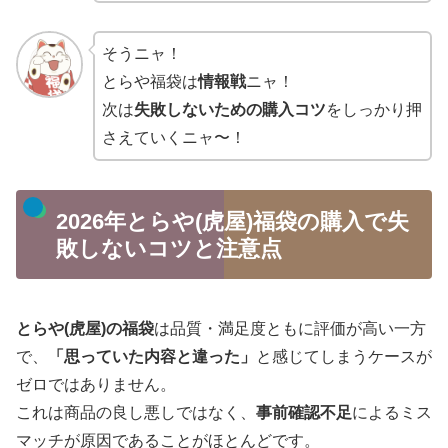
そうニャ！
とらや福袋は
情報戦
ニャ！
次は
失敗しないための購入コツ
をしっかり押
さえていくニャ〜！
2026年とらや(虎屋)福袋の購入で失
敗しないコツと注意点
とらや(虎屋)の福袋
は品質・満足度ともに評価が高い一方
で、
「思っていた内容と違った」
と感じてしまうケースが
ゼロではありません。
これは商品の良し悪しではなく、
事前確認不足
によるミス
マッチが原因であることがほとんどです。