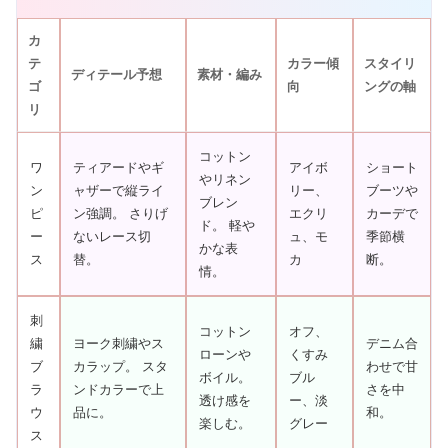
カ
テ
カラー傾
スタイリ
ディテール予想
素材・編み
ゴ
向
ングの軸
リ
コットン
ワ
ティアードやギ
アイボ
ショート
やリネン
ン
ャザーで縦ライ
リー、
ブーツや
ブレン
ピ
ン強調。 さりげ
エクリ
カーデで
ド。 軽や
ー
ないレース切
ュ、モ
季節横
かな表
ス
替。
カ
断。
情。
刺
コットン
オフ、
繍
ヨーク刺繍やス
デニム合
ローンや
くすみ
ブ
カラップ。 スタ
わせで甘
ボイル。
ブル
ラ
ンドカラーで上
さを中
透け感を
ー、淡
ウ
品に。
和。
楽しむ。
グレー
ス