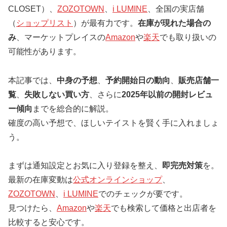
CLOSET）、
ZOZOTOWN
、
i LUMINE
、全国の実店舗
（
ショップリスト
）が最有力です。
在庫が現れた場合の
み
、マーケットプレイスの
Amazon
や
楽天
でも取り扱いの
可能性があります。
本記事では、
中身の予想
、
予約開始日の動向
、
販売店舗一
覧
、
失敗しない買い方
、さらに
2025年以前の開封レビュ
ー傾向
までを総合的に解説。
確度の高い予想で、ほしいテイストを賢く手に入れましょ
う。
まずは通知設定とお気に入り登録を整え、
即完売対策
を。
最新の在庫変動は
公式オンラインショップ
、
ZOZOTOWN
、
i LUMINE
でのチェックが要です。
見つけたら、
Amazon
や
楽天
でも検索して価格と出店者を
比較すると安心です。