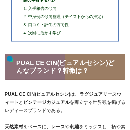
袋の中身ネタバレ
入手報告の傾向
中身例の傾向整理（テイストからの推定）
口コミ・評価の方向性
次回に活かす学び
PUAL CE CIN(ピュアルセシン)ど
んなブランド？特徴は？
PUAL CE CIN(ピュアルセシン)
は、
ラグジュアリースウ
ィート
と
ビンテージカジュアル
を両立する世界観を掲げる
レディースブランドである。
天然素材
をベースに、
レース
や
刺繍
をミックスし、柄や素