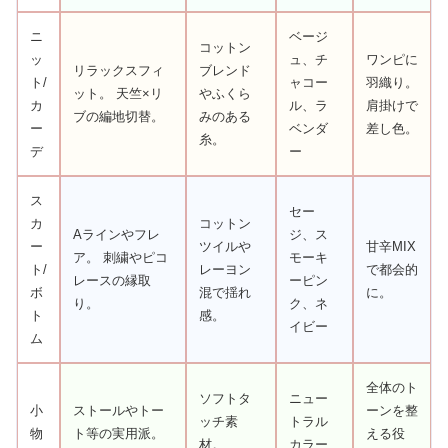
ニ
ベージ
コットン
ッ
ュ、チ
ワンピに
リラックスフィ
ブレンド
ト/
ャコー
羽織り。
ット。 天竺×リ
やふくら
カ
ル、ラ
肩掛けで
ブの編地切替。
みのある
ー
ベンダ
差し色。
糸。
デ
ー
ス
セー
カ
コットン
Aラインやフレ
ジ、ス
ー
ツイルや
甘辛MIX
ア。 刺繍やピコ
モーキ
ト/
レーヨン
で都会的
レースの縁取
ーピン
ボ
混で揺れ
に。
り。
ク、ネ
ト
感。
イビー
ム
全体のト
ソフトタ
ニュー
小
ストールやトー
ーンを整
ッチ素
トラル
物
ト等の実用派。
える役
材。
カラー