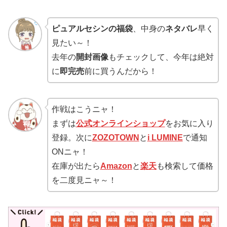
ピュアルセシンの福袋
、中身の
ネタバレ
早く
見たい～！
去年の
開封画像
もチェックして、今年は絶対
に
即完売
前に買うんだから！
作戦はこうニャ！
まずは
公式オンラインショップ
をお気に入り
登録。次に
ZOZOTOWN
と
i LUMINE
で通知
ONニャ！
在庫が出たら
Amazon
と
楽天
も検索して価格
を二度見ニャ～！