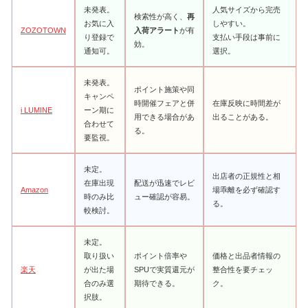
未発表。
人気サイズから完売
検索性が高く、
再
お気に入
しやすい。
ZOZOTOWN
入荷アラート
が有
り登録で
支払い手段は事前に
効。
通知可。
選択。
未発表。
ポイント施策や同
キャンペ
時開催フェアと併
在庫反映に時間差が
i LUMINE
ーン期に
用できる場合があ
出ることがある。
合わせて
る。
要監視。
未定。
出店者の正規性と相
在庫出現
配送が迅速でレビ
Amazon
場乖離を必ず確認す
時のみ比
ュー確認が容易。
る。
較検討。
未定。
取り扱い
ポイント倍率や
価格と出品者情報の
楽天
が出た場
SPUで実質還元が
整合性を要チェッ
合のみ選
期待できる。
ク。
択肢。