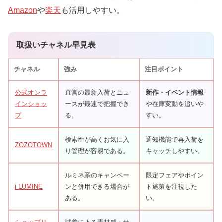
Amazon
や
楽天
も活用しやすい。
取扱いチャネル早見表
チャネル
強み
注目ポイント
公式オンラ
直営の最新入荷とニュ
新作・イベント情報
インショッ
ースが最速で把握でき
や在庫変動を追いや
プ
る。
すい。
検索性が高くお気に入
通知機能で再入荷を
ZOZOTOWN
り管理が容易である。
キャッチしやすい。
ルミネ系のキャンペー
限定フェアやポイン
i LUMINE
ンと併用できる場合が
ト施策を注視した
ある。
い。