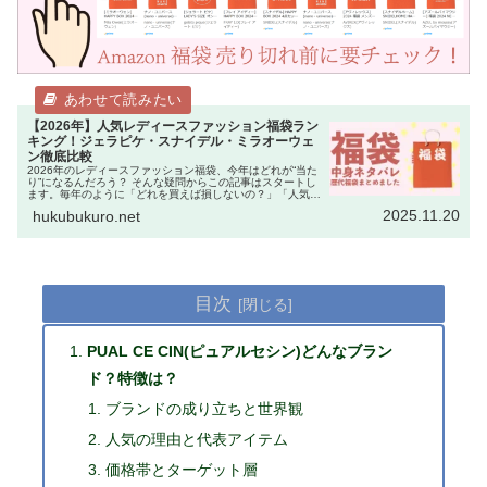
【2026年】人気レディースファッション福袋ラン
キング！ジェラピケ・スナイデル・ミラオーウェ
ン徹底比較
2026年のレディースファッション福袋、今年はどれが“当た
り”になるんだろう？ そんな疑問からこの記事はスタートし
ます。毎年のように「どれを買えば損しないの？」「人気ブ
ランドは即完売するから迷っている暇がない！」という声を
2025.11.20
hukubukuro.net
聞きます。 実際、…
目次
PUAL CE CIN(ピュアルセシン)どんなブラン
ド？特徴は？
ブランドの成り立ちと世界観
人気の理由と代表アイテム
価格帯とターゲット層