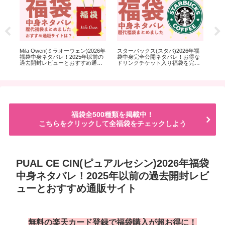
身完
Mila Owen(ミラオーウェン)2026年
スターバックス(スタバ)2026年福
CO
お
福袋中身ネタバレ！2025年以前の
袋中身完全公開ネタバレ！お得な
20
過去開封レビューとおすすめ通販
ドリンクチケット入り福袋を完売
以
サイト
前に！
め
福袋全500種類を掲載中！
こちらをクリックして全福袋をチェックしよう
PUAL CE CIN(ピュアルセシン)2026年福袋
中身ネタバレ！2025年以前の過去開封レビ
ューとおすすめ通販サイト
無料の楽天カード登録で福袋購入が超お得に！