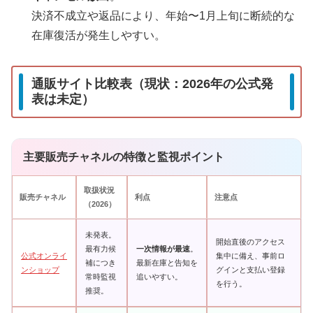
決済不成立や返品により、年始〜1月上旬に断続的な
在庫復活が発生しやすい。
通販サイト比較表（現状：2026年の公式発
表は未定）
主要販売チャネルの特徴と監視ポイント
取扱状況
販売チャネル
利点
注意点
（2026）
未発表。
開始直後のアクセス
最有力候
一次情報が最速
。
公式オンライ
集中に備え、事前ロ
補につき
最新在庫と告知を
ンショップ
グインと支払い登録
常時監視
追いやすい。
を行う。
推奨。