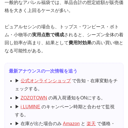
一般的なアパレル福袋では、単品合計の想定総額が販売価
格を大きく上回るケースが多い。
ピュアルセシンの場合も、トップス・ワンピース・ボト
ム・小物等の
実用点数で構成
されると、シーズン全体の着
回し効率が高まり、結果として
費用対効果
の高い買い物と
なる可能性がある。
最新アナウンスの一次情報を追う
▶
公式オンラインショップ
で告知・在庫変動をチ
ェックする。
▶
ZOZOTOWN
の再入荷通知をONにする。
▶
i LUMINE
のキャンペーン時期と合わせて監視
する。
▶ 在庫が出た場合のみ
Amazon
と
楽天
で価格・