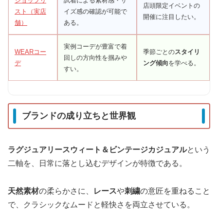
ショップリ
試着による素材感・サ
店頭限定イベントの
スト（実店
イズ感の確認が可能で
開催に注目したい。
舗）
ある。
実例コーデが豊富で着
WEARコー
季節ごとの
スタイリ
回しの方向性を掴みや
デ
ング傾向
を学べる。
すい。
ブランドの成り立ちと世界観
ラグジュアリースウィート＆ビンテージカジュアル
という
二軸を、日常に落とし込むデザインが特徴である。
天然素材
の柔らかさに、
レース
や
刺繍
の意匠を重ねること
で、クラシックなムードと軽快さを両立させている。