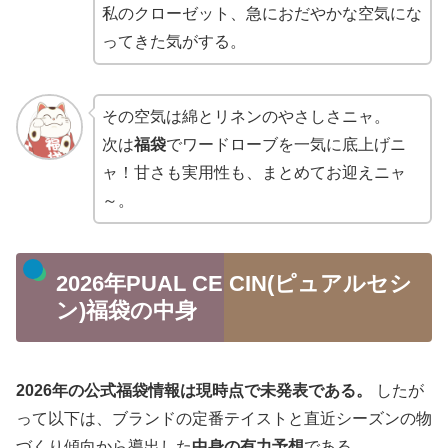
私のクローゼット、急におだやかな空気にな
ってきた気がする。
その空気は綿とリネンのやさしさニャ。
次は
福袋
でワードローブを一気に底上げニ
ャ！甘さも実用性も、まとめてお迎えニャ
～。
2026年PUAL CE CIN(ピュアルセシ
ン)福袋の中身
2026年の公式福袋情報は現時点で未発表である。
したが
って以下は、ブランドの定番テイストと直近シーズンの物
づくり傾向から導出した
中身の有力予想
である。