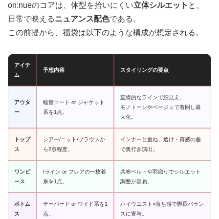
on:nueのコアは、体型を拾いにくい
立体シルエット
と、
日常で映える
ニュアンス配色
である。
この前提から、福袋は以下のような構成が想定される。
アイテ
予想内容
スタイリングの要点
ム
直線的なラインで細見え。
アウタ
軽量コート or ジャケット
モノトーンやベージュで着回し最
ー
系を1点。
大化。
トップ
シアー/ニット/ブラウスか
インナーと重ね、透け・質感の差
ス
ら2点程度。
で奥行き演出。
ワンピ
Iライン or フレアの一枚着
共布ベルトや羽織りでシルエット
ース
系を1点。
調整が容易。
ボトム
テーパード or ワイド系を1
ハイウエスト×落ち感で脚長バラン
ス
点。
スに寄与。