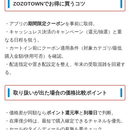
ZOZOTOWNでお得に買うコツ
・アプリの
期間限定クーポン
を事前に取得。
・キャッシュレス決済のキャンペーン（還元/抽選）と重
なる日程を狙う。
・カートイン前にクーポン適用条件（対象カテゴリ/最低
購入金額/併用可否）を確認。
・配送指定や置き配設定を整え、年末の受取混雑を回避す
る。
取り扱いが出た場合の価格比較ポイント
・価格差が同額なら
ポイント還元率
と
到着日
で判断。
・在庫僅少時は、最短で購入確定できるチャネルを優先。
・セールやタイムディールの有無も要チェック。