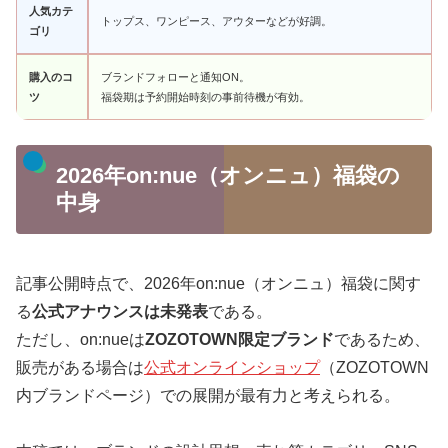
人気カテ
トップス、ワンピース、アウターなどが好調。
ゴリ
購入のコ
ブランドフォローと通知ON。
ツ
福袋期は予約開始時刻の事前待機が有効。
2026年on:nue（オンニュ）福袋の
中身
記事公開時点で、2026年on:nue（オンニュ）福袋に関す
る
公式アナウンスは未発表
である。
ただし、on:nueは
ZOZOTOWN限定ブランド
であるため、
販売がある場合は
公式オンラインショップ
（ZOZOTOWN
内ブランドページ）での展開が最有力と考えられる。