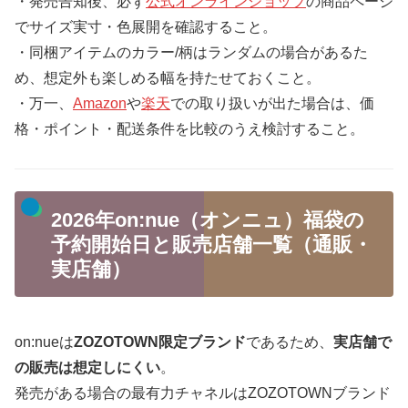
・発売告知後、必ず
公式オンラインショップ
の商品ページ
でサイズ実寸・色展開を確認すること。
・同梱アイテムのカラー/柄はランダムの場合があるた
め、想定外も楽しめる幅を持たせておくこと。
・万一、
Amazon
や
楽天
での取り扱いが出た場合は、価
格・ポイント・配送条件を比較のうえ検討すること。
2026年on:nue（オンニュ）福袋の
予約開始日と販売店舗一覧（通販・
実店舗）
on:nueは
ZOZOTOWN限定ブランド
であるため、
実店舗で
の販売は想定しにくい
。
発売がある場合の最有力チャネルはZOZOTOWNブランド