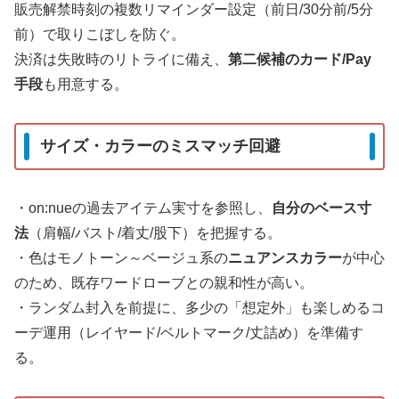
販売解禁時刻の複数リマインダー設定（前日/30分前/5分
前）で取りこぼしを防ぐ。
決済は失敗時のリトライに備え、
第二候補のカード/Pay
手段
も用意する。
サイズ・カラーのミスマッチ回避
・on:nueの過去アイテム実寸を参照し、
自分のベース寸
法
（肩幅/バスト/着丈/股下）を把握する。
・色はモノトーン～ベージュ系の
ニュアンスカラー
が中心
のため、既存ワードローブとの親和性が高い。
・ランダム封入を前提に、多少の「想定外」も楽しめるコ
ーデ運用（レイヤード/ベルトマーク/丈詰め）を準備す
る。