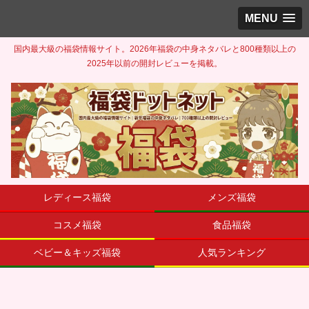
MENU
国内最大級の福袋情報サイト。2026年福袋の中身ネタバレと800種類以上の
2025年以前の開封レビューを掲載。
レディース福袋
メンズ福袋
コスメ福袋
食品福袋
ベビー＆キッズ福袋
人気ランキング