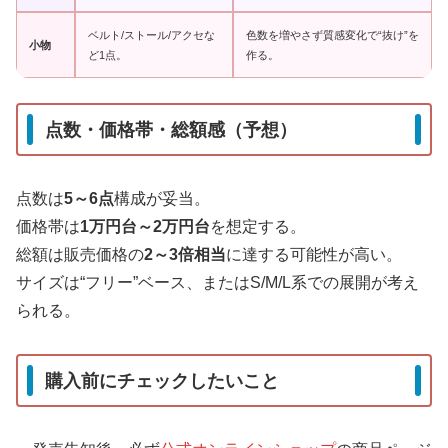
ベルト/ストール/アクセな
色数を増やさず質感変化で“抜け”を
小物
ど1点。
作る。
点数・価格帯・総額感（予想）
点数は
5～6点
構成が妥当。
価格帯は
1万円台～2万円台
を想定する。
総額は販売価格の
2～3倍相当
に達する可能性が高い。
サイズは“フリー”ベース、またはS/M/L系での展開が考え
られる。
購入前にチェックしたいこと