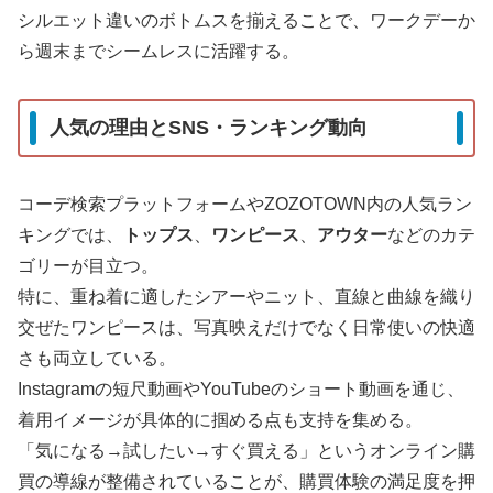
シルエット違いのボトムスを揃えることで、ワークデーか
ら週末までシームレスに活躍する。
人気の理由とSNS・ランキング動向
コーデ検索プラットフォームやZOZOTOWN内の人気ラン
キングでは、
トップス
、
ワンピース
、
アウター
などのカテ
ゴリーが目立つ。
特に、重ね着に適したシアーやニット、直線と曲線を織り
交ぜたワンピースは、写真映えだけでなく日常使いの快適
さも両立している。
Instagramの短尺動画やYouTubeのショート動画を通じ、
着用イメージが具体的に掴める点も支持を集める。
「気になる→試したい→すぐ買える」というオンライン購
買の導線が整備されていることが、購買体験の満足度を押