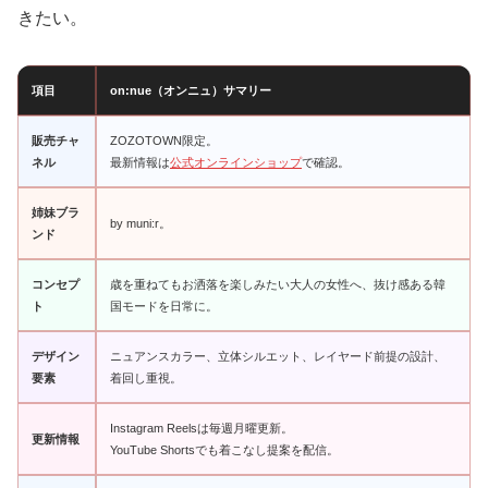
きたい。
項目
on:nue（オンニュ）サマリー
販売チャ
ZOZOTOWN限定。
ネル
最新情報は
公式オンラインショップ
で確認。
姉妹ブラ
by muni:r。
ンド
コンセプ
歳を重ねてもお洒落を楽しみたい大人の女性へ、抜け感ある韓
ト
国モードを日常に。
デザイン
ニュアンスカラー、立体シルエット、レイヤード前提の設計、
要素
着回し重視。
Instagram Reelsは毎週月曜更新。
更新情報
YouTube Shortsでも着こなし提案を配信。