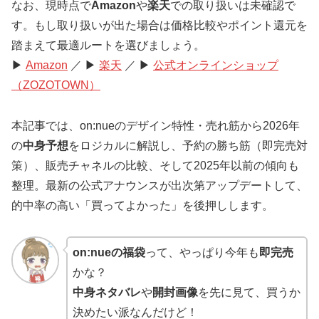
なお、現時点で
Amazon
や
楽天
での取り扱いは未確認で
す。もし取り扱いが出た場合は価格比較やポイント還元を
踏まえて最適ルートを選びましょう。
▶
Amazon
／ ▶
楽天
／ ▶
公式オンラインショップ
（ZOZOTOWN）
本記事では、on:nueのデザイン特性・売れ筋から2026年
の
中身予想
をロジカルに解説し、予約の勝ち筋（即完売対
策）、販売チャネルの比較、そして2025年以前の傾向も
整理。最新の公式アナウンスが出次第アップデートして、
的中率の高い「買ってよかった」を後押しします。
on:nueの福袋
って、やっぱり今年も
即完売
かな？
中身ネタバレ
や
開封画像
を先に見て、買うか
決めたい派なんだけど！