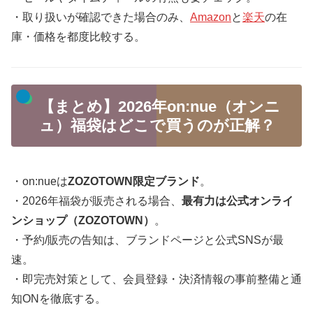
・取り扱いが確認できた場合のみ、
Amazon
と
楽天
の在
庫・価格を都度比較する。
【まとめ】2026年on:nue（オンニ
ュ）福袋はどこで買うのが正解？
・on:nueは
ZOZOTOWN限定ブランド
。
・2026年福袋が販売される場合、
最有力は公式オンライ
ンショップ（ZOZOTOWN）
。
・予約/販売の告知は、ブランドページと公式SNSが最
速。
・即完売対策として、会員登録・決済情報の事前整備と通
知ONを徹底する。