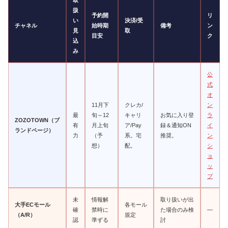
取
扱
予約開
リ
い
決済/受
チャネル
始時期
備考
ン
見
取
目安
ク
込
み
公
式
オ
11月下
クレカ/
ン
最
旬～12
キャリ
お気に入り登
ラ
ZOZOTOWN（ブ
有
月上旬
ア/Pay
録＆通知ON
イ
ランドページ）
力
（予
系。宅
推奨。
ン
想）
配。
シ
ョ
ッ
プ
未
情報解
取り扱いが出
大手ECモール
各モール
確
禁時に
た場合のみ検
—
（A/R）
規定
認
準ずる
討