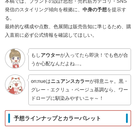
本稿では、ブランドの設計思想・売れ筋カテゴリ・SNS
発信のスタイリング傾向を根拠に、
中身の予想
を提示す
る。
最終的な構成や点数、色展開は販売告知に準じるため、購
入直前に必ず公式情報を確認してほしい。
もし
アウター
が入ってたら即決！でも色が合
うか心配なんだよね…。
on:nueは
ニュアンスカラー
が得意ニャ。黒・
グレー・エクリュ・ベージュ基調なら、ワー
ドローブに馴染みやすいニャ～！
予想ラインナップとカラーパレット