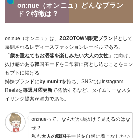
on:nue（オンニュ）どんなブラン
ド？特徴は？
on:nue（オンニュ）は、
ZOZOTOWN限定ブランド
として
展開されるレディースファッションレーベルである。
「
歳を重ねてもお洒落を楽しみたい大人の女性
」に向け、
抜け感のある
韓国モード
を日常着に落とし込むことをコン
セプトに掲げる。
姉妹ブランドに
by muni:r
を持ち、SNSではInstagram
Reelsを
毎週月曜更新
で発信するなど、タイムリーなスタ
イリング提案が魅力である。
on:nueって、なんだか垢抜けて見えるのはな
ぜ？
私も
大人の韓国モード
を自然に着こなしたい