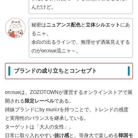
んだけど。
秘密は
ニュアンス配色
と
立体シルエット
にあ
るニャ。
余白の出るラインで、無理せず洒落見えする
のがon:nue流ニャ～。
ブランドの成り立ちとコンセプト
on:nueは、ZOZOTOWNが運営するオンラインストアで展
開される
限定レーベル
である。
姉妹ブランドにby muni:rを持つことで、トレンドの感度
と実用性のバランスを継承している。
ターゲットは「大人の女性」。
日常に取り入れやすい
抜け感
と、等身大で楽しめる
韓国モ