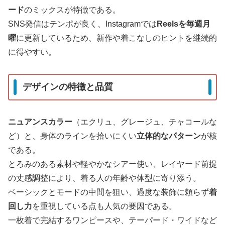
ード
のミックスが特徴である。
SNS発信はテンポが良く、Instagramでは
Reelsを毎週月
曜
に更新しているため、新作や着こなしのヒントを継続的
に得やすい。
デザインの特徴と品質
ニュアンスカラー
（エクリュ、グレージュ、チャコールな
ど）と、身体のラインを拾いにくい
立体的なパターン
が核
である。
とろみのある素材や軽やかなシアー使い、レイヤード前提
の丈感調整により、着る人の年齢や体型に寄り添う。
ベーシックとモードの中間を狙い、過度な装飾に頼らず
着
回し力
を重視している点も人気の要因である。
一枚着で完結するワンピースや、テーパード・ワイドなど