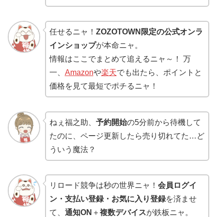
任せるニャ！
ZOZOTOWN限定の公式オンラ
インショップ
が本命ニャ。
情報はここでまとめて追えるニャ～！ 万
一、
Amazon
や
楽天
でも出たら、ポイントと
価格を見て最短でポチるニャ！
ねぇ福之助、
予約開始
の5分前から待機して
たのに、ページ更新したら売り切れてた…ど
ういう魔法？
リロード競争は秒の世界ニャ！
会員ログイ
ン・支払い登録・お気に入り登録
を済ませ
て、
通知ON
＋
複数デバイス
が鉄板ニャ。