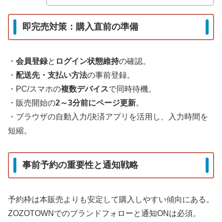
即完売対策：購入直前の準備
・
会員登録
と
ログイン状態維持
の確認。
・
配送先・支払い方法
の事前登録。
・PC/スマホの
複数デバイス
で同時待機。
・販売開始の
2～3分前にページ更新
。
・ブラウザの自動入力/決済アプリを活用し、入力時間を
短縮。
事前予約の重要性と通知戦略
予約枠は本販売よりも安定して購入しやすい傾向にある。
ZOZOTOWNでのブランドフォローと通知ONは必須。