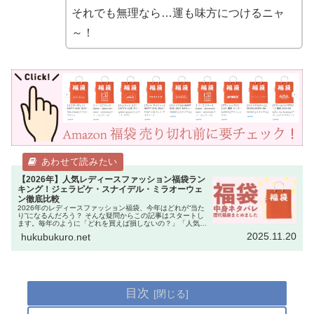
それでも無理なら…運も味方につけるニャ
～！
【2026年】人気レディースファッション福袋ラン
キング！ジェラピケ・スナイデル・ミラオーウェ
ン徹底比較
2026年のレディースファッション福袋、今年はどれが“当た
り”になるんだろう？ そんな疑問からこの記事はスタートし
ます。毎年のように「どれを買えば損しないの？」「人気ブ
ランドは即完売するから迷っている暇がない！」という声を
2025.11.20
hukubukuro.net
聞きます。 実際、…
目次