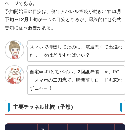
ページである。
予約開始日の目安は、例年アパレル福袋が動き出す
11月
下旬～12月上旬
が一つの目安となるが、最終的には公式
告知に従う必要がある。
スマホで待機してたのに、電波悪くて出遅れ
た…！次はどうすればいい？
自宅Wi‑Fiとモバイル、
2回線
準備ニャ。PC
＋スマホの
二刀流
で、時間前リロードも忘れ
ずニャ～！
主要チャネル比較（予想）