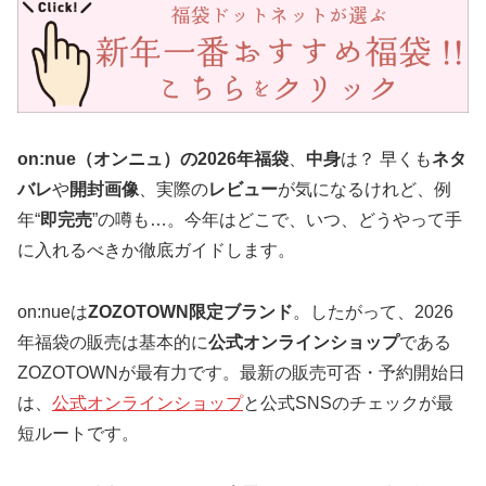
on:nue（オンニュ）の2026年福袋
、
中身
は？ 早くも
ネタ
バレ
や
開封画像
、実際の
レビュー
が気になるけれど、例
年“
即完売
”の噂も…。今年はどこで、いつ、どうやって手
に入れるべきか徹底ガイドします。
on:nueは
ZOZOTOWN限定ブランド
。したがって、2026
年福袋の販売は基本的に
公式オンラインショップ
である
ZOZOTOWNが最有力です。最新の販売可否・予約開始日
は、
公式オンラインショップ
と公式SNSのチェックが最
短ルートです。