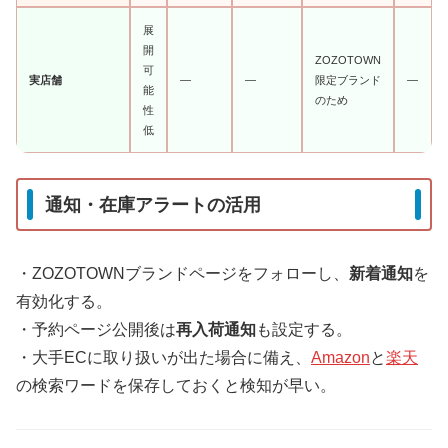
展
開
ZOZOTOWN
可
実店舗
—
—
限定ブランド
—
能
のため
性
低
通知・在庫アラートの活用
・ZOZOTOWNブランドページをフォローし、
新着通知
を
有効化する。
・予約ページ公開後は
再入荷通知
も設定する。
・大手ECに取り扱いが出た場合に備え、
Amazon
と
楽天
の検索ワードを保存しておくと検知が早い。