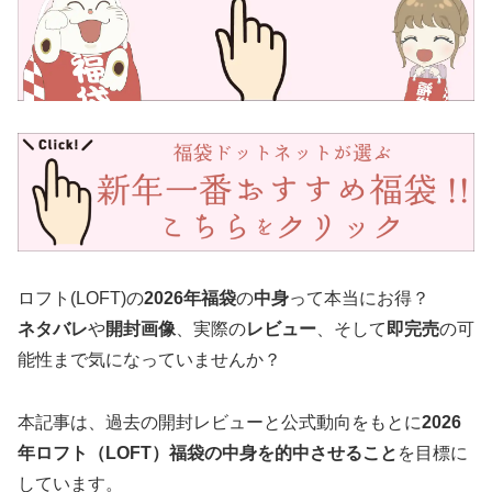
ロフト(LOFT)の
2026年福袋
の
中身
って本当にお得？
ネタバレ
や
開封画像
、実際の
レビュー
、そして
即完売
の可
能性まで気になっていませんか？
本記事は、過去の開封レビューと公式動向をもとに
2026
年ロフト（LOFT）福袋の中身を的中させること
を目標に
しています。