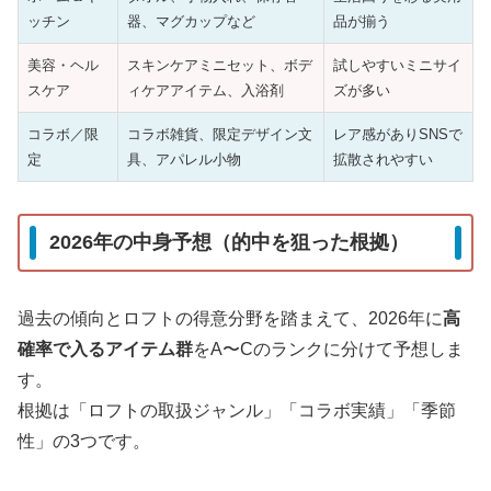
ッチン
器、マグカップなど
品が揃う
美容・ヘル
スキンケアミニセット、ボデ
試しやすいミニサイ
スケア
ィケアアイテム、入浴剤
ズが多い
コラボ／限
コラボ雑貨、限定デザイン文
レア感がありSNSで
定
具、アパレル小物
拡散されやすい
2026年の中身予想（的中を狙った根拠）
過去の傾向とロフトの得意分野を踏まえて、2026年に
高
確率で入るアイテム群
をA〜Cのランクに分けて予想しま
す。
根拠は「ロフトの取扱ジャンル」「コラボ実績」「季節
性」の3つです。