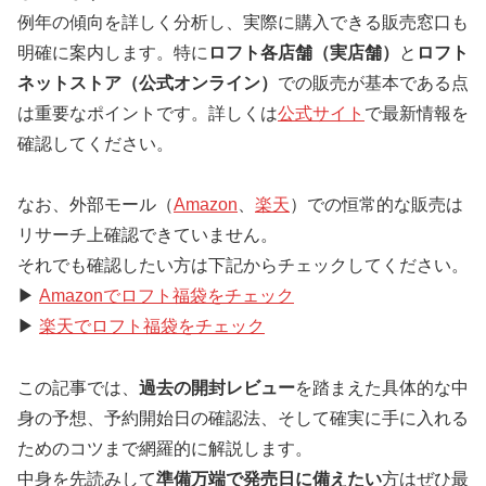
例年の傾向を詳しく分析し、実際に購入できる販売窓口も
明確に案内します。特に
ロフト各店舗（実店舗）
と
ロフト
ネットストア（公式オンライン）
での販売が基本である点
は重要なポイントです。詳しくは
公式サイト
で最新情報を
確認してください。
なお、外部モール（
Amazon
、
楽天
）での恒常的な販売は
リサーチ上確認できていません。
それでも確認したい方は下記からチェックしてください。
▶
Amazonでロフト福袋をチェック
▶
楽天でロフト福袋をチェック
この記事では、
過去の開封レビュー
を踏まえた具体的な中
身の予想、予約開始日の確認法、そして確実に手に入れる
ためのコツまで網羅的に解説します。
中身を先読みして
準備万端で発売日に備えたい
方はぜひ最