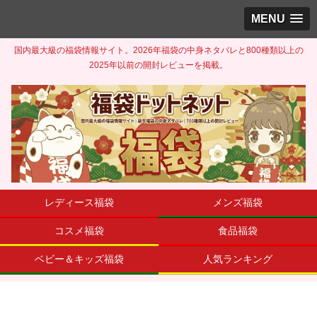
MENU
国内最大級の福袋情報サイト。2026年福袋の中身ネタバレと800種類以上の
2025年以前の開封レビューを掲載。
レディース福袋
メンズ福袋
コスメ福袋
食品福袋
ベビー＆キッズ福袋
人気ランキング