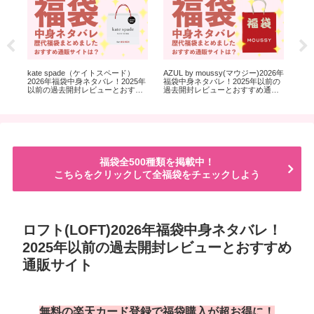
福
kate spade（ケイトスペード）
AZUL by moussy(マウジー)2026年
コメ
の過
2026年福袋中身ネタバレ！2025年
福袋中身ネタバレ！2025年以前の
タ
サ
以前の過去開封レビューとおすす
過去開封レビューとおすすめ通販
り
め通販サイト
サイト
福袋全500種類を掲載中！
こちらをクリックして全福袋をチェックしよう
ロフト(LOFT)2026年福袋中身ネタバレ！
2025年以前の過去開封レビューとおすすめ
通販サイト
無料の楽天カード登録で福袋購入が超お得に！