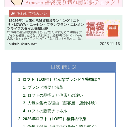
【2026年】人気生活雑貨福袋ランキング！ニト
リ・LOWYA・ニッセン・フランフラン・エレメン
ツライフスタイル徹底比較
2026年の生活雑貨福袋はどれが“当たり”になる？ 機能もデ
ザインも妥協したくない人に向け、過去6年のトレンドから
人気・おすすめ・ランキング・予想・口コミを集約し、注目
ブランドを徹底比較します。完売スピードを読んで賢く予約
2025.11.16
hukubukuro.net
するコツまで、購入…
目次
ロフト（LOFT）どんなブランド？特徴は？
ブランド概要と沿革
ロフトの品揃えと他店との違い
人気を集める理由（顧客層・店舗体験）
ロフトの販売チャネル
2026年ロフト（LOFT）福袋の中身
例年の傾向（過去の中身から読み解く）