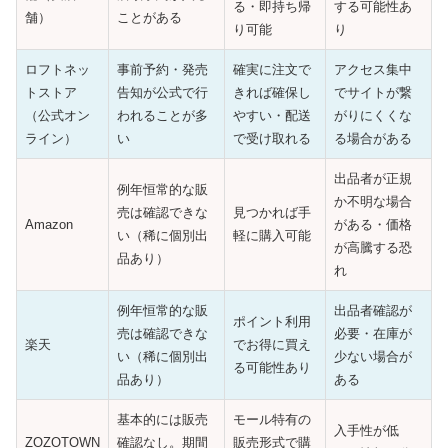
る・即持ち帰
する可能性あ
舗）
ことがある
り可能
り
ロフトネッ
事前予約・発売
確実に注文で
アクセス集中
トストア
告知が公式で行
きれば確保し
でサイトが繋
（公式オン
われることが多
やすい・配送
がりにくくな
ライン）
い
で受け取れる
る場合がある
出品者が正規
例年恒常的な販
か不明な場合
売は確認できな
見つかれば手
Amazon
がある・価格
い（稀に個別出
軽に購入可能
が高騰する恐
品あり）
れ
例年恒常的な販
出品者確認が
ポイント利用
売は確認できな
必要・在庫が
楽天
でお得に買え
い（稀に個別出
少ない場合が
る可能性あり
品あり）
ある
基本的には販売
モール特有の
入手性が低
ZOZOTOWN
確認なし。期間
販売形式で購