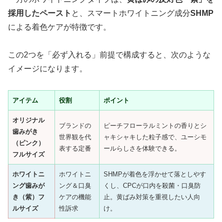
採用したペースト
と、スマートホワイトニング成分
SHMP
による着色ケアが特徴です。
この2つを「必ず入れる」前提で構成すると、次のような
イメージになります。
アイテム
役割
ポイント
オリジナル
ブランドの
ピーチフローラルミントの香りとシ
歯みがき
世界観を代
ャキシャキした粒子感で、ユーシモ
（ピンク）
表する定番
ールらしさを体験できる。
フルサイズ
ホワイトニ
ホワイトニ
SHMPが着色を浮かせて落としやす
ング歯みが
ング＆口臭
くし、CPCが口内を殺菌・口臭防
き（紫）フ
ケアの機能
止。黄ばみ対策を重視したい人向
ルサイズ
性訴求
け。