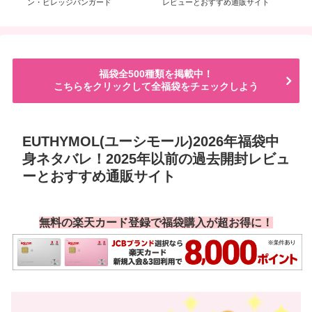
ッ
ン・ビレッジバンガード
レビューとおすすめ通販サイト
年
5種
福袋全500種類を掲載中！
こちらをクリックして全福袋をチェックしよう
EUTHYMOL(ユーシモール)2026年福袋中
身ネタバレ！2025年以前の過去開封レビュ
ーとおすすめ通販サイト
無料の楽天カード登録で福袋購入が超お得に！