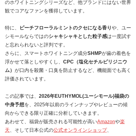
のホワイトニングシリーズなど、他ブランドにはない世界
観でコアなファンを獲得しています。
特に、
ピーチフローラルミントのクセになる香り
や、ユー
シモールならではの
シャキシャキとした粒子感
は一度試す
と忘れられないと評判です。
さらに、スマートホワイトニング成分
SHMP
が歯の着色を
浮かせて落としやすくし、
CPC（塩化セチルピリジニウ
ム）
が口内を殺菌・口臭を防止するなど、機能面でも高く
評価されています。
この記事では、
2026年EUTHYMOL(ユーシモール)福袋の
中身予想
を、2025年以前のラインナップやレビューの傾
向からできる限り正確に分析していきます。
あわせて、福袋が販売される可能性が高い
Amazon
や
楽
天
、そして日本公式の
公式オンラインショップ
、