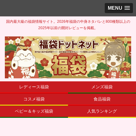
MENU
国内最大級の福袋情報サイト。2026年福袋の中身ネタバレと800種類以上の
2025年以前の開封レビューを掲載。
レディース福袋
メンズ福袋
コスメ福袋
食品福袋
ベビー＆キッズ福袋
人気ランキング