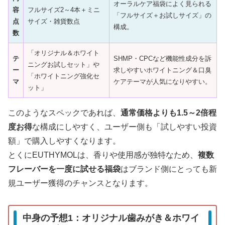
オーラルケア福袋によく見られる
容
フルサイズ2～4本＋ミニ
「フルサイズ＋お試しサイズ」の
点
サイズ・雑貨数点
構成。
数
「オリジナル＆ホワイト
テ
SHMP・CPCなど機能性成分を訴
ニングお試しセット」や
ー
求しやすいホワイトニング＆口臭
「ホワイトニング強化セ
マ
ケアテーマが人気になりやすい。
ット」
このようなスペックであれば、
通常価格よりも1.5～2倍程
度お得
な構成にしやすく、ユーザー側も「試しやすい投資
額」で購入しやすくなります。
とくにEUTHYMOLは、香りや使用感が独特なため、
複数
フレーバーを一度に試せる福袋
はブランド側にとっても新
規ユーザー獲得のチャンスとなります。
中身の予想1：オリジナル歯みがき＆ホワイ