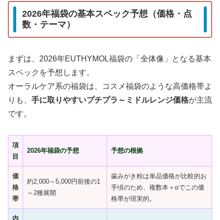
2026年福袋の基本スペック予想（価格・点
数・テーマ）
まずは、2026年EUTHYMOL福袋の「全体像」となる基本
スペックを予想します。
オーラルケア系の福袋は、コスメ福袋のような高価格帯よ
りも、
手に取りやすいプチプラ～ミドルレンジ価格
が主流
です。
項
2026年福袋の予想
予想の根拠
目
価
歯みがき粉は単品価格が比較的お
約2,000～5,000円前後の1
格
手頃のため、複数本＋αでこの価
～2種展開
帯
格帯が現実的。
内