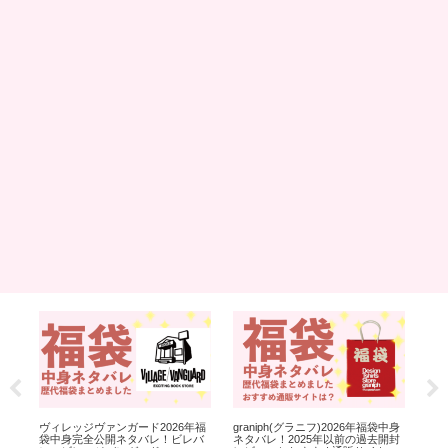
年福
ヴィレッジヴァンガード2026年福
graniph(グラニフ)2026年福袋中身
ヨド
は
袋中身完全公開ネタバレ！ビレバ
ネタバレ！2025年以前の過去開封
全