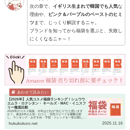
次の章で、
イギリス生まれで韓国でも人気
な
理由や、
ピンク＆パープルのペーストのヒミ
ツ
まで、じっくり解説するニャ。
ブランドを知ってから福袋を選ぶと、失敗し
にくくなるニャ～！
【2026年】人気コスメ福袋ランキング！シュウウ
エムラ・ロクシタン・ キールズ・MAC・イニスフ
リー徹底比較
2026年のコスメ福袋、今年はどれが“当たり”だと思います
か？。過去6年の人気・口コミ・完売スピードを横断分析
し、ランキング・おすすめ・予想・トレンドを一挙公開しま
す。読み終えた頃には、狙うべき“神セット”がはっきり見え
2025.11.16
hukubukuro.net
ているはずです。本記…