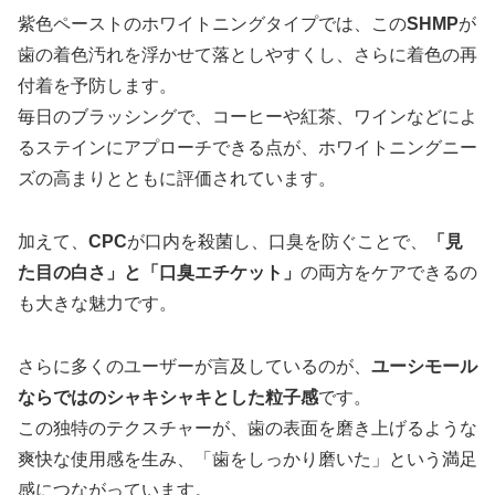
紫色ペーストのホワイトニングタイプでは、この
SHMP
が
歯の着色汚れを浮かせて落としやすくし、さらに着色の再
付着を予防します。
毎日のブラッシングで、コーヒーや紅茶、ワインなどによ
るステインにアプローチできる点が、ホワイトニングニー
ズの高まりとともに評価されています。
加えて、
CPC
が口内を殺菌し、口臭を防ぐことで、
「見
た目の白さ」と「口臭エチケット」
の両方をケアできるの
も大きな魅力です。
さらに多くのユーザーが言及しているのが、
ユーシモール
ならではのシャキシャキとした粒子感
です。
この独特のテクスチャーが、歯の表面を磨き上げるような
爽快な使用感を生み、「歯をしっかり磨いた」という満足
感につながっています。