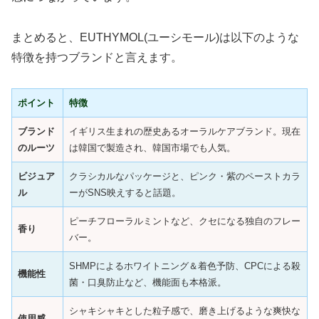
まとめると、EUTHYMOL(ユーシモール)は以下のような
特徴を持つブランドと言えます。
ポイント
特徴
ブランド
イギリス生まれの歴史あるオーラルケアブランド。現在
のルーツ
は韓国で製造され、韓国市場でも人気。
ビジュア
クラシカルなパッケージと、ピンク・紫のペーストカラ
ル
ーがSNS映えすると話題。
ピーチフローラルミントなど、クセになる独自のフレー
香り
バー。
SHMPによるホワイトニング＆着色予防、CPCによる殺
機能性
菌・口臭防止など、機能面も本格派。
シャキシャキとした粒子感で、磨き上げるような爽快な
使用感