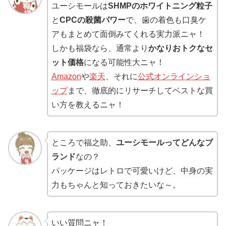
ユーシモールは
SHMPのホワイトニング粒子
と
CPCの殺菌パワー
で、歯の着色も口臭ケ
アもまとめて面倒みてくれる実力派ニャ！
しかも福袋なら、通常より
かなりおトクなセ
ット価格
になる可能性大ニャ！
Amazon
や
楽天
、それに
公式オンラインショ
ップ
まで、徹底的にリサーチしてベストな買
い方を教えるニャ！
ところで福之助、
ユーシモールってどんなブ
ランド
なの？
パッケージはレトロで可愛いけど、中身の実
力もちゃんと知っておきたいな～。
いい質問ニャ！