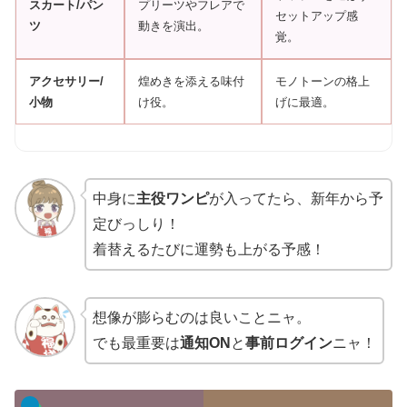
スカート/パン
プリーツやフレアで
セットアップ感
ツ
動きを演出。
覚。
アクセサリー/
煌めきを添える味付
モノトーンの格上
小物
け役。
げに最適。
中身に
主役ワンピ
が入ってたら、新年から予
定びっしり！
着替えるたびに運勢も上がる予感！
想像が膨らむのは良いことニャ。
でも最重要は
通知ON
と
事前ログイン
ニャ！