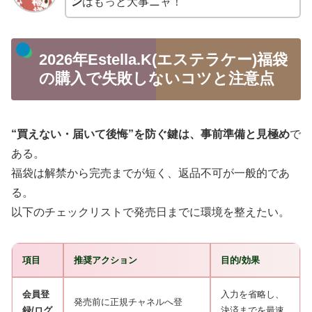
ン
はもっと大事ニャ！
2026年Estella.K(エステラケー)福袋
の購入で失敗しないコツと注意点
“買えない・届いて後悔”を防ぐ鍵は、事前準備と見極め
で
ある。
福袋は解禁から完売までが短く、返品不可が一般的であ
る。
以下のチェックリストで発売日までに環境を整えたい。
項目
推奨アクション
目的/効果
会員登
入力を省略し、
発売前に正規チャネルへ登
録/ログ
決済までを最速