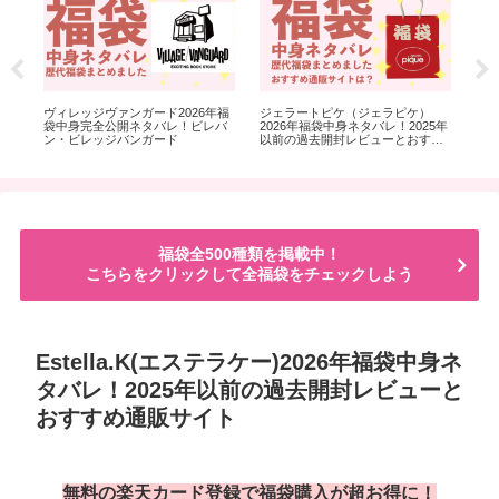
開ネ
ヴィレッジヴァンガード2026年福
ジェラートピケ（ジェラピケ）
3c
入
袋中身完全公開ネタバレ！ビレバ
2026年福袋中身ネタバレ！2025年
袋
ン・ビレッジバンガード
以前の過去開封レビューとおすす
イ
め通販サイト
チ
類
福袋全500種類を掲載中！
こちらをクリックして全福袋をチェックしよう
Estella.K(エステラケー)2026年福袋中身ネ
タバレ！2025年以前の過去開封レビューと
おすすめ通販サイト
無料の楽天カード登録で福袋購入が超お得に！