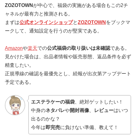
ZOZOTOWN
が中心で、福袋の実施がある場合もこの2チ
ャネルが最有力と推測される。
まずは
公式オンラインショップ
と
ZOZOTOWN
をブックマ
ークして、通知設定を行うのが堅実である。
Amazon
や
楽天
での
公式福袋の取り扱いは未確認
である。
見かけた場合は、出品者情報や販売形態、返品条件を必ず
精査したい。
正規導線の確認を最優先とし、続報が出次第アップデート
予定である。
エステラケーの福袋
、絶対ゲットしたい！
中身の
ネタバレ
や
開封画像
、
レビュー
はいつ
出るのかな？
今年は
即完売
に負けない準備、教えて！