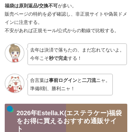
福袋は原則返品/交換不可
が多い。
販売ページの特約を必ず確認し、非正規サイトや偽装ドメ
インに注意する。
不安があれば正規モール/公式からの動線で比較する。
去年は決済で落ちたの、まだ忘れてないよ。
今年こそ
秒で完走
する！
合言葉は
事前ログイン
と
二刀流
ニャ。
準備8割、勝利ニャ！
2026年Estella.K(エステラケー)福袋
をお得に買えるおすすめ通販サイ
ト