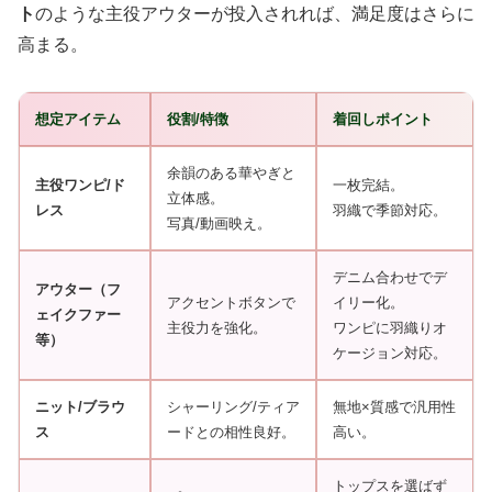
ト
のような主役アウターが投入されれば、満足度はさらに
高まる。
想定アイテム
役割/特徴
着回しポイント
余韻のある華やぎと
主役ワンピ/ド
一枚完結。
立体感。
レス
羽織で季節対応。
写真/動画映え。
デニム合わせでデ
アウター（フ
アクセントボタンで
イリー化。
ェイクファー
主役力を強化。
ワンピに羽織りオ
等）
ケージョン対応。
ニット/ブラウ
シャーリング/ティア
無地×質感で汎用性
ス
ードとの相性良好。
高い。
トップスを選ばず