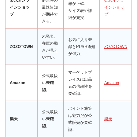
公式オンラ
解禁時の
公式オンラ
報が正確。
インショッ
最速告知
インショッ
サイズ表や詳
プ
が期待で
プ
細が充実。
きる。
未発表。
お気に入り登
在庫の動
ZOZOTOWN
録とPUSH通知
ZOZOTOWN
きが見え
が強力。
やすい。
マーケットプ
公式取扱
レイスは出品
Amazon
い
未確
Amazon
者の信頼性を
認
。
要確認。
ポイント施策
公式取扱
は魅力だが公
楽天
い
未確
楽天
式販売か要確
認
。
認。