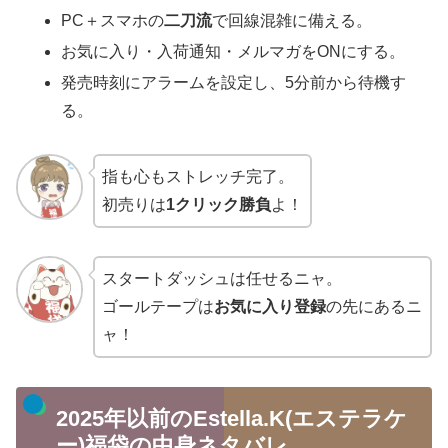
PC＋スマホの
二刀流
で回線混雑に備える。
お気に入り・入荷通知・メルマガをONにする。
発売時刻にアラームを設定し、5分前から待機す
る。
指も心もストレッチ完了。
初売りは
1クリック勝負
よ！
スタートダッシュは任せるニャ。
ゴールテープは
お気に入り登録
の先にあるニ
ャ！
2025年以前のEstella.K(エステラケ
ー)福袋の中身ネタバレ