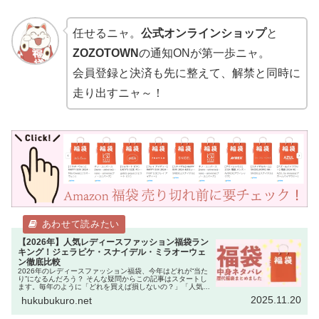
任せるニャ。
公式オンラインショップ
と
ZOZOTOWN
の通知ONが第一歩ニャ。
会員登録と決済も先に整えて、解禁と同時に
走り出すニャ～！
【2026年】人気レディースファッション福袋ラン
キング！ジェラピケ・スナイデル・ミラオーウェ
ン徹底比較
2026年のレディースファッション福袋、今年はどれが“当た
り”になるんだろう？ そんな疑問からこの記事はスタートし
ます。毎年のように「どれを買えば損しないの？」「人気ブ
ランドは即完売するから迷っている暇がない！」という声を
2025.11.20
hukubukuro.net
聞きます。 実際、…