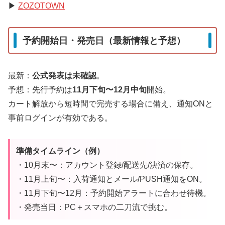
▶
ZOZOTOWN
予約開始日・発売日（最新情報と予想）
最新：
公式発表は未確認
。
予想：先行予約は
11月下旬〜12月中旬
開始。
カート解放から短時間で完売する場合に備え、通知ONと
事前ログインが有効である。
準備タイムライン（例）
・10月末〜：アカウント登録/配送先/決済の保存。
・11月上旬〜：入荷通知とメール/PUSH通知をON。
・11月下旬〜12月：予約開始アラートに合わせ待機。
・発売当日：PC＋スマホの二刀流で挑む。