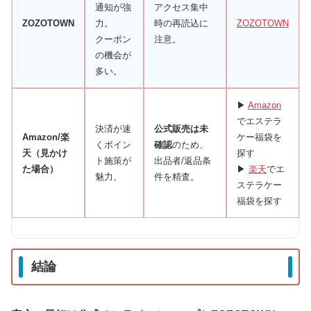
通知が強
アクセス集中
ZOZOTOWN
力。
時の再読込に
ZOZOTOWN
クーポン
注意。
の機会が
多い。
▶
Amazon
でエステラ
決済が速
公式販売は未
Amazon/楽
ケー福袋を
くポイン
確認
のため、
天（見かけ
探す
ト施策が
出品者/返品条
た場合）
▶
楽天
でエ
魅力。
件を精査。
ステラケー
福袋を探す
結論