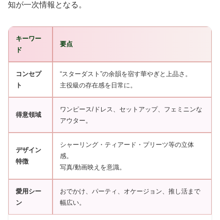
知が一次情報となる。
キーワー
要点
ド
コンセプ
“スターダスト”の余韻を宿す華やぎと上品さ。
ト
主役級の存在感を日常に。
ワンピース/ドレス、セットアップ、フェミニンな
得意領域
アウター。
シャーリング・ティアード・プリーツ等の立体
デザイン
感。
特徴
写真/動画映えを意識。
愛用シー
おでかけ、パーティ、オケージョン、推し活まで
ン
幅広い。