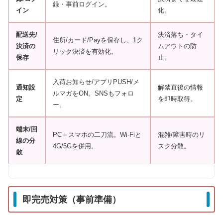
録・事前ログイン。
イン
化。
配送先/
決済落ち・タイ
住所/カード/Payを保存し、1ク
決済の
ムアウトの防
リック決済を有効化。
保存
止。
入荷お知らせ/アプリPUSH/メ
通知設
解禁直後の情報
ルマガをON。SNSもフォロ
定
を即時取得。
ー。
端末/回
PC＋スマホの二刀流。Wi‑Fiと
混雑/障害時のリ
線の分
4G/5Gを併用。
スク分散。
散
即完売対策（事前準備）