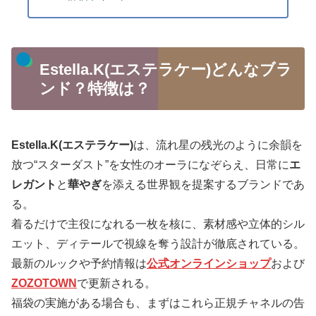
Estella.K(エステラケー)どんなブラ
ンド？特徴は？
Estella.K(エステラケー)
は、流れ星の残光のように余韻を
放つ“スターダスト”を女性のオーラになぞらえ、日常に
エ
レガント
と
華やぎ
を添える世界観を提案するブランドであ
る。
着るだけで主役になれる一枚を核に、素材感や立体的シル
エット、ディテールで視線を奪う設計が徹底されている。
最新のルックや予約情報は
公式オンラインショップ
および
ZOZOTOWN
で更新される。
福袋の実施がある場合も、まずはこれら正規チャネルの告