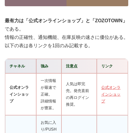
最有力は「公式オンラインショップ」と「ZOZOTOWN」
である。
情報の正確性、通知機能、在庫反映の速さに優位がある。
以下の表は各リンクを1回のみ記載する。
チャネル
強み
注意点
リンク
一次情報
人気は即完
公式オンラ
が最速で
公式オンラ
売。発売直前
インショッ
正確。
インショッ
の再ログイン
プ
詳細情報
プ
推奨。
が豊富。
お気に入
り/PUSH