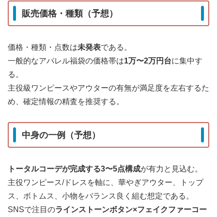
販売価格・種類（予想）
価格・種類・点数は
未発表
である。
一般的なアパレル福袋の価格帯は
1万〜2万円台
に集中す
る。
主役級ワンピースやアウターの有無が満足度を左右するた
め、確定情報の精査を推奨する。
中身の一例（予想）
トータルコーデが完成する3〜5点構成
が有力と見込む。
主役ワンピース/ドレスを軸に、華やぎアウター、トップ
ス、ボトムス、小物をバランス良く組む想定である。
SNSで注目の
ラインストーンボタン×フェイクファーコー