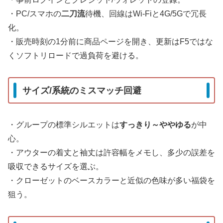
・PC/スマホの
二刀流
待機、回線はWi‑Fiと4G/5Gで冗長
化。
・販売時刻の1分前に商品ページを開き、更新はF5ではな
くソフトリロードで過負荷を避ける。
サイズ/系統のミスマッチ回避
・グループの標準シルエットは
すっきり～ややゆる
が中
心。
・アウターの着丈と袖丈は許容幅をメモし、多少の誤差を
吸収できるサイズを選ぶ。
・クローゼットのベースカラーと近似の色味が多い福袋を
狙う。