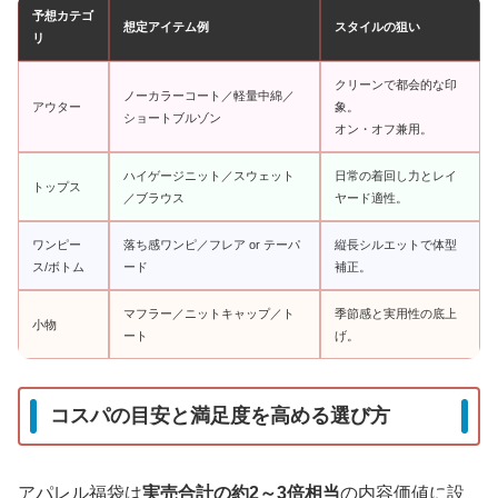
予想カテゴ
想定アイテム例
スタイルの狙い
リ
クリーンで都会的な印
ノーカラーコート／軽量中綿／
アウター
象。
ショートブルゾン
オン・オフ兼用。
ハイゲージニット／スウェット
日常の着回し力とレイ
トップス
／ブラウス
ヤード適性。
ワンピー
落ち感ワンピ／フレア or テーパ
縦長シルエットで体型
ス/ボトム
ード
補正。
マフラー／ニットキャップ／ト
季節感と実用性の底上
小物
ート
げ。
コスパの目安と満足度を高める選び方
アパレル福袋は
実売合計の約2～3倍相当
の内容価値に設