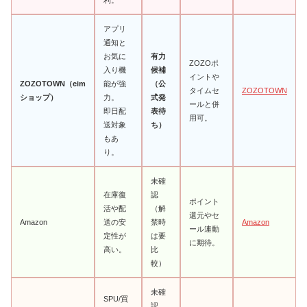
利。
アプリ
通知と
お気に
有力
ZOZOポ
入り機
候補
イントや
ZOZOTOWN（eim
能が強
（公
タイムセ
ZOZOTOWN
ショップ）
力。
式発
ールと併
即日配
表待
用可。
送対象
ち）
もあ
り。
未確
在庫復
認
ポイント
活や配
（解
還元やセ
Amazon
送の安
禁時
Amazon
ール連動
定性が
は要
に期待。
高い。
比
較）
未確
SPU/買
認