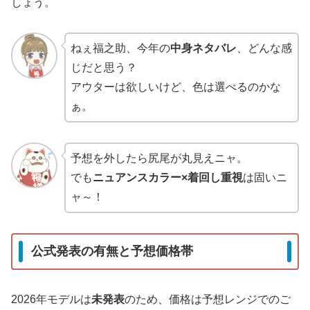
しょう。
ねぇ福之助、今年の
中身ネタバレ
、どんな感
じだと思う？
アウターは欲しいけど、色は選べるのかな
ぁ。
予想を外したら尻尾が丸見えニャ。
でも
ニュアンスカラー×着回し重視
は固いニ
ャ～！
公式発表の有無と予想価格帯
2026年モデルは
未発表
のため、価格は予想レンジでのご