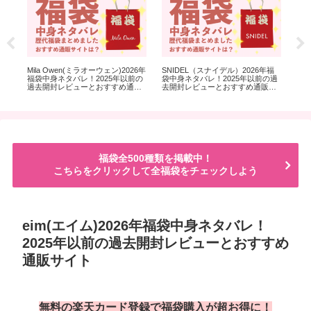
ネタ
Mila Owen(ミラオーウェン)2026年
SNIDEL（スナイデル）2026年福
3c
レビ
福袋中身ネタバレ！2025年以前の
袋中身ネタバレ！2025年以前の過
袋
過去開封レビューとおすすめ通販
去開封レビューとおすすめ通販サ
イ
サイト
イト
チ
類
福袋全500種類を掲載中！
こちらをクリックして全福袋をチェックしよう
eim(エイム)2026年福袋中身ネタバレ！
2025年以前の過去開封レビューとおすすめ
通販サイト
無料の楽天カード登録で福袋購入が超お得に！