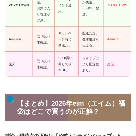
確。
が快適。
ZOZOTOWN
イント適
ZOZOTOWN
お気に入
一部即日配
用。
り管理が
送。
容易。
キャンペ
配送安定。
取り扱い
Amazon
ーン時に
在庫復活も
Amazon
未確認。
高還元。
狙える。
SPU/買い
ショップに
取り扱い
楽天
回りで倍
より配送差
楽天
未確認。
率UP。
あり。
【まとめ】2026年eim（エイム）福
袋はどこで買うのが正解？
結論：現時点の正解は「公式オンラインショップ」と