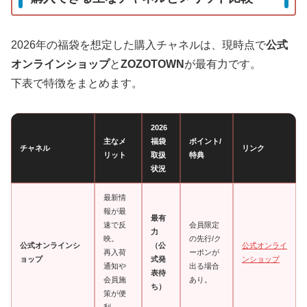
2026年の福袋を想定した購入チャネルは、現時点で
公式
オンラインショップ
と
ZOZOTOWN
が最有力です。
下表で特徴をまとめます。
2026
主なメ
福袋
ポイント/
チャネル
リンク
リット
取扱
特典
状況
最新情
報が最
最有
速で反
会員限定
力
映。
の先行/ク
公式オンラインシ
（公
公式オンライ
再入荷
ーポンが
ョップ
式発
ンショップ
通知や
出る場合
表待
会員施
あり。
ち）
策が便