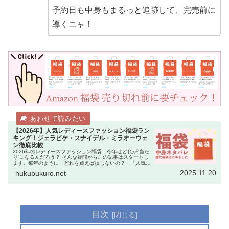
予約日も中身もまるっと追跡して、完売前に
導くニャ！
【2026年】人気レディースファッション福袋ラン
キング！ジェラピケ・スナイデル・ミラオーウェ
ン徹底比較
2026年のレディースファッション福袋、今年はどれが“当た
り”になるんだろう？ そんな疑問からこの記事はスタートし
ます。毎年のように「どれを買えば損しないの？」「人気ブ
ランドは即完売するから迷っている暇がない！」という声を
2025.11.20
hukubukuro.net
聞きます。 実際、…
目次