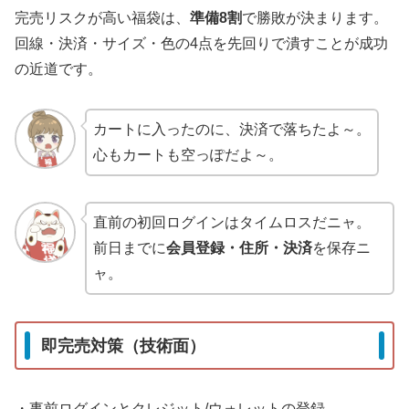
完売リスクが高い福袋は、
準備8割
で勝敗が決まります。
回線・決済・サイズ・色の4点を先回りで潰すことが成功
の近道です。
カートに入ったのに、決済で落ちたよ～。
心もカートも空っぽだよ～。
直前の初回ログインはタイムロスだニャ。
前日までに
会員登録・住所・決済
を保存ニ
ャ。
即完売対策（技術面）
・事前ログインとクレジット/ウォレットの登録。