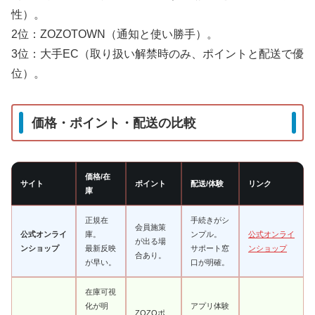
性）。
2位：ZOZOTOWN（通知と使い勝手）。
3位：大手EC（取り扱い解禁時のみ、ポイントと配送で優
位）。
価格・ポイント・配送の比較
価格/在
サイト
ポイント
配送/体験
リンク
庫
正規在
手続きがシ
会員施策
公式オンライ
庫。
ンプル。
公式オンライ
が出る場
ンショップ
最新反映
サポート窓
ンショップ
合あり。
が早い。
口が明確。
在庫可視
化が明
アプリ体験
ZOZOポ