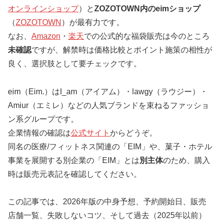
オンラインショップ
）と
ZOZOTOWN内のeimショップ
（
ZOZOTOWN
）が最有力です。
なお、
Amazon
・
楽天
での公式的な福袋販売は今のところ
未確認
ですが、解禁時は価格比較とポイント施策の相性が
良く、選択肢として要チェックです。
eim（Eim.）はI_am（アイアム）・lawgy（ラウジー）・
Amiur（エミレ）などの人気ブランドを束ねるファッショ
ン系グループです。
企業情報の確認は
公式サイト
からどうぞ。
同名の医療/フィットネス関連の「EIM」や、菓子・ホテル
事業を展開する別企業の「EIM」とは
別主体
のため、購入
時は販売元表記を確認してください。
この記事では、2026年版の中身予想、予約開始日、販売
店舗一覧、失敗しないコツ、そして過去（2025年以前）