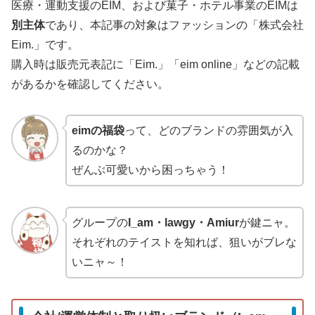
医療・運動支援のEIM、および菓子・ホテル事業のEIMは
別主体
であり、本記事の対象はファッションの「株式会社
Eim.」です。
購入時は販売元表記に「Eim.」「eim online」などの記載
があるかを確認してください。
eimの福袋
って、どのブランドの雰囲気が入
るのかな？
ぜんぶ可愛いから困っちゃう！
グループの
I_am・lawgy・Amiur
が鍵ニャ。
それぞれのテイストを知れば、狙いがブレな
いニャ～！