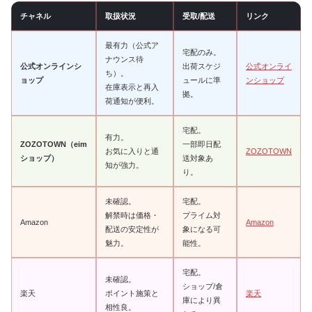
チャネル
取扱状況
受取/配送
リンク
最有力（公式ア
宅配のみ。
ナウンス待
公式オンラインシ
出荷スケジ
公式オンライ
ち）。
ョップ
ュールに準
ンショップ
在庫表示と再入
拠。
荷通知が便利。
宅配。
有力。
ZOZOTOWN（eim
一部即日配
お気に入りと通
ZOZOTOWN
ショップ）
送対象あ
知が強力。
り。
未確認。
宅配。
解禁時は価格・
プライム対
Amazon
Amazon
配送の安定性が
象になる可
魅力。
能性。
宅配。
未確認。
ショップ/倉
楽天
ポイント施策と
楽天
庫により異
相性良。