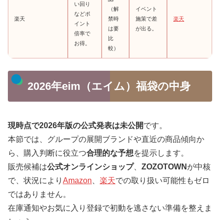
い回り
（解
イベント
などポ
楽天
禁時
施策で差
楽天
イント
は要
が出る。
倍率で
比
お得。
較）
2026年eim（エイム）福袋の中身
現時点で2026年版の公式発表は未公開
です。
本節では、グループの展開ブランドや直近の商品傾向か
ら、購入判断に役立つ
合理的な予想
を提示します。
販売候補は
公式オンラインショップ
、
ZOZOTOWN
が中核
で、状況により
Amazon
、
楽天
での取り扱い可能性もゼロ
ではありません。
在庫通知やお気に入り登録で初動を逃さない準備を整えま