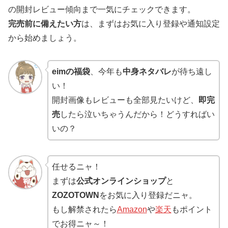
の開封レビュー傾向まで一気にチェックできます。
完売前に備えたい方
は、まずはお気に入り登録や通知設定
から始めましょう。
eimの福袋
、今年も
中身ネタバレ
が待ち遠し
い！
開封画像もレビューも全部見たいけど、
即完
売
したら泣いちゃうんだから！どうすればい
いの？
任せるニャ！
まずは
公式オンラインショップ
と
ZOZOTOWN
をお気に入り登録だニャ。
もし解禁されたら
Amazon
や
楽天
もポイント
でお得ニャ～！