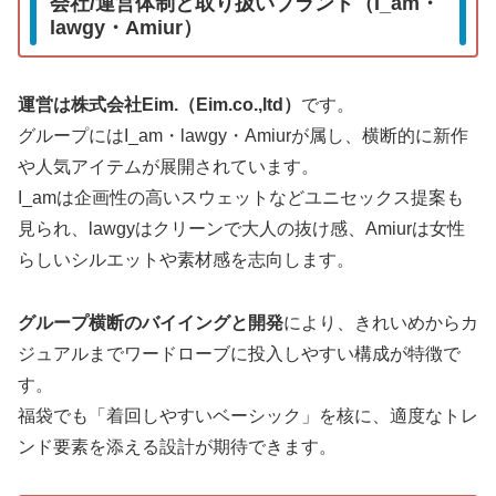
会社/運営体制と取り扱いブランド（I_am・
lawgy・Amiur）
運営は株式会社Eim.（Eim.co.,ltd）
です。
グループにはI_am・lawgy・Amiurが属し、横断的に新作
や人気アイテムが展開されています。
I_amは企画性の高いスウェットなどユニセックス提案も
見られ、lawgyはクリーンで大人の抜け感、Amiurは女性
らしいシルエットや素材感を志向します。
グループ横断のバイイングと開発
により、きれいめからカ
ジュアルまでワードローブに投入しやすい構成が特徴で
す。
福袋でも「着回しやすいベーシック」を核に、適度なトレ
ンド要素を添える設計が期待できます。