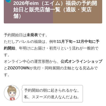
2026年eim（エイム）福袋の予約開
始日と販売店舗一覧（通販・実店
舗）
予約開始日は
未発表
です。
ただしアパレルの福袋は、例年
11月下旬～12月中旬に予
約開始
、年明けにお届け・初売りという流れが一般的で
す。
オンライン中心の運営形態から、
公式オンラインショップ
と
ZOZOTOWN
が先行・同時展開の主軸となる見込みで
す。
予約開始の朝に起きられるかな。
私、スヌーズの達人なんだよね。