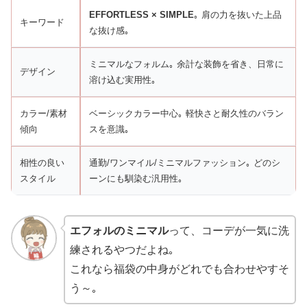
EFFORTLESS × SIMPLE
｡ 肩の力を抜いた上品
キーワード
な抜け感｡
ミニマルなフォルム｡ 余計な装飾を省き、日常に
デザイン
溶け込む実用性｡
カラー/素材
ベーシックカラー中心｡ 軽快さと耐久性のバラン
傾向
スを意識｡
相性の良い
通勤/ワンマイル/ミニマルファッション｡ どのシ
スタイル
ーンにも馴染む汎用性｡
エフォルのミニマル
って、コーデが一気に洗
練されるやつだよね｡
これなら福袋の中身がどれでも合わせやすそ
う～｡