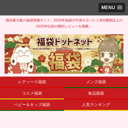
MENU
国内最大級の福袋情報サイト。2026年福袋の中身ネタバレと800種類以上の
2025年以前の開封レビューを掲載。
レディース福袋
メンズ福袋
コスメ福袋
食品福袋
ベビー＆キッズ福袋
人気ランキング