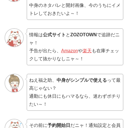
中身のネタバレと開封画像、今のうちにイメ
トレしておきたいよ～！
情報は
公式サイト
と
ZOZOTOWN
で追跡だニ
ャ！
予告が出たら、
Amazon
や
楽天
も在庫チェッ
クして抜かりなしニャ～！
ねえ福之助、
中身がシンプルで使える
って最
高じゃない？
通勤にも休日にもハマるなら、迷わずポチり
たい～！
その前に
予約開始日
だニャ！通知設定と会員