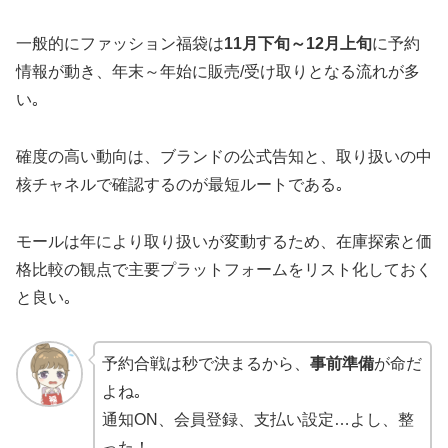
一般的にファッション福袋は
11月下旬～12月上旬
に予約
情報が動き、年末～年始に販売/受け取りとなる流れが多
い｡
確度の高い動向は、ブランドの公式告知と、取り扱いの中
核チャネルで確認するのが最短ルートである｡
モールは年により取り扱いが変動するため、在庫探索と価
格比較の観点で主要プラットフォームをリスト化しておく
と良い｡
予約合戦は秒で決まるから、
事前準備
が命だ
よね｡
通知ON、会員登録、支払い設定…よし、整
った！