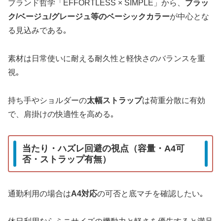
ブランド哲学「EFFORTLESS × SIMPLE」から、
ブラッ
ク/ベージュ/グレージュ等のベーシックカラー
が中心とな
る見込みである｡
素材は日常使いに耐える耐久性と軽快さのバランスを重
視｡
持ち手やショルダーの
太幅ストラップ
は荷重分散に有効
で、肩掛けの快適性を高める｡
当たり・ハズレ回避の視点（容量・A4可
否・ストラップ有無）
通勤利用の場合は
A4対応
の可否と底マチを確認したい｡