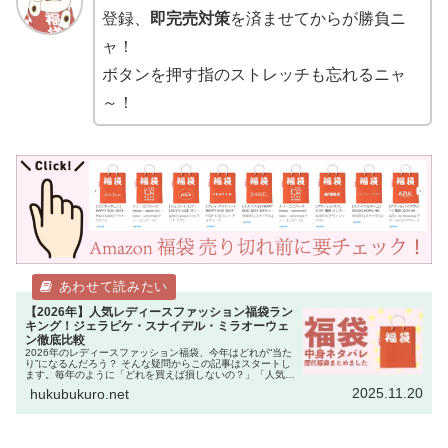
登録、
即完売対策
を済ませてからが勝負ニ
ャ！
ボタンを押す指のストレッチも忘れるニャ
～！
【2026年】人気レディースファッション福袋ラン
キング！ジェラピケ・スナイデル・ミラオーウェ
ン徹底比較
2026年のレディースファッション福袋、今年はどれが“当た
り”になるんだろう？ そんな疑問からこの記事はスタートし
ます。毎年のように「どれを買えば損しないの？」「人気ブ
ランドは即完売するから迷っている暇がない！」という声を
2025.11.20
hukubukuro.net
聞きます。 実際、…