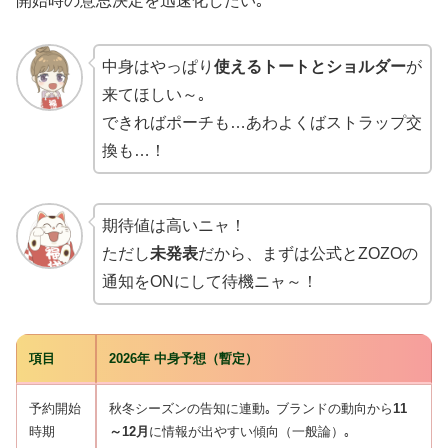
開始時の意思決定を迅速化したい｡
中身はやっぱり
使えるトートとショルダー
が
来てほしい～｡
できればポーチも…あわよくばストラップ交
換も…！
期待値は高いニャ！
ただし
未発表
だから、まずは公式とZOZOの
通知をONにして待機ニャ～！
項目
2026年 中身予想（暫定）
予約開始
秋冬シーズンの告知に連動｡ ブランドの動向から
11
時期
～12月
に情報が出やすい傾向（一般論）｡