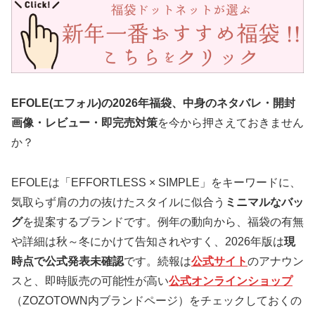
EFOLE(エフォル)の2026年福袋、中身のネタバレ・開封
画像・レビュー・即完売対策
を今から押さえておきません
か？
EFOLEは「EFFORTLESS × SIMPLE」をキーワードに、
気取らず肩の力の抜けたスタイルに似合う
ミニマルなバッ
グ
を提案するブランドです。例年の動向から、福袋の有無
や詳細は秋～冬にかけて告知されやすく、2026年版は
現
時点で公式発表未確認
です。続報は
公式サイト
のアナウン
スと、即時販売の可能性が高い
公式オンラインショップ
（ZOZOTOWN内ブランドページ）をチェックしておくの