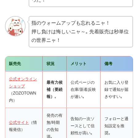
指のウォームアップも忘れるニャ！
押し負けは悔しいニャ～｡ 先着販売は秒単位
の世界ニャ！
販売先
状況
メリット
備考
公式オンライン
最有力候
公式ページの
お気に入り登
ショップ
補（要続
在庫/新着反映
録で通知が届
（ZOZOTOWN
報）
｡
が速い｡
きやすい｡
内）
発売の有
告知の一次ソ
フォローと通
公式サイト
（情
無/時期
ースとして信
知設定を推
報発信）
の告知
頼性が高い｡
奨｡
源｡