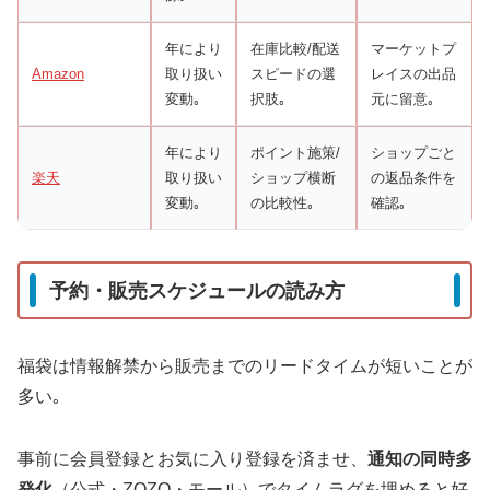
年により
在庫比較/配送
マーケットプ
Amazon
取り扱い
スピードの選
レイスの出品
変動｡
択肢｡
元に留意｡
年により
ポイント施策/
ショップごと
楽天
取り扱い
ショップ横断
の返品条件を
変動｡
の比較性｡
確認｡
予約・販売スケジュールの読み方
福袋は情報解禁から販売までのリードタイムが短いことが
多い｡
事前に会員登録とお気に入り登録を済ませ、
通知の同時多
発化
（公式・ZOZO・モール）でタイムラグを埋めると好