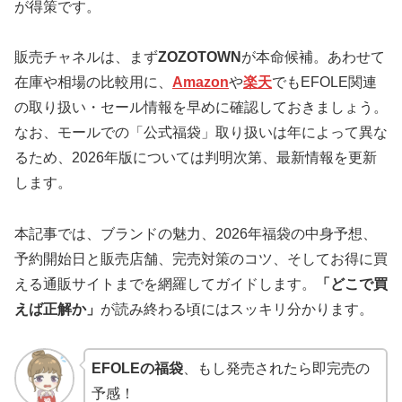
が得策です。
販売チャネルは、まず
ZOZOTOWN
が本命候補。あわせて
在庫や相場の比較用に、
Amazon
や
楽天
でもEFOLE関連
の取り扱い・セール情報を早めに確認しておきましょう。
なお、モールでの「公式福袋」取り扱いは年によって異な
るため、2026年版については判明次第、最新情報を更新
します。
本記事では、ブランドの魅力、2026年福袋の中身予想、
予約開始日と販売店舗、完売対策のコツ、そしてお得に買
える通販サイトまでを網羅してガイドします。
「どこで買
えば正解か」
が読み終わる頃にはスッキリ分かります。
EFOLEの福袋
、もし発売されたら即完売の
予感！