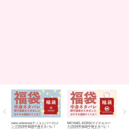
身
nano universe(ナノユニバース)メ
MICHAEL KORS(マイケルコー
CO
ー
ンズ2026年福袋中身ネタバレ！
ス)2026年福袋中身ネタバレ！
20