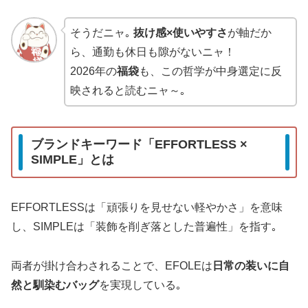
そうだニャ｡
抜け感×使いやすさ
が軸だか
ら、通勤も休日も隙がないニャ！
2026年の
福袋
も、この哲学が中身選定に反
映されると読むニャ～｡
ブランドキーワード「EFFORTLESS ×
SIMPLE」とは
EFFORTLESSは「頑張りを見せない軽やかさ」を意味
し、SIMPLEは「装飾を削ぎ落とした普遍性」を指す｡
両者が掛け合わされることで、EFOLEは
日常の装いに自
然と馴染むバッグ
を実現している｡