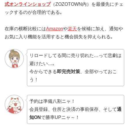
式オンラインショップ
（ZOZOTOWN内）を最優先にチェ
ックするのが合理的である｡
在庫の横断比較には
Amazon
や
楽天
を候補に加え、通知や
お気に入り機能を活用すると機会損失を抑えられる｡
リロードしてる間に売り切れた…って悲劇は
避けたい…｡
今からできる
即完売対策
、全部やっておこ
う！
予約は準備八割ニャ！
会員登録、住所と決済の事前保存、そして
通
知ON
で勝率UPニャ～！