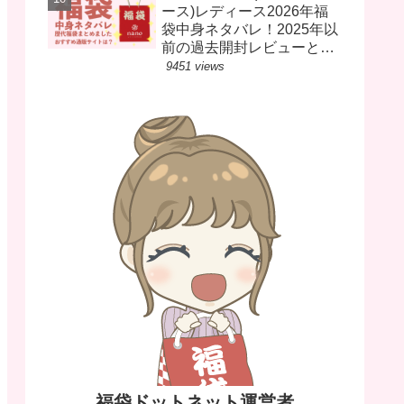
ース)レディース2026年福
袋中身ネタバレ！2025年以
前の過去開封レビューとお
すすめ通販サイト
9451 views
福袋ドットネット運営者