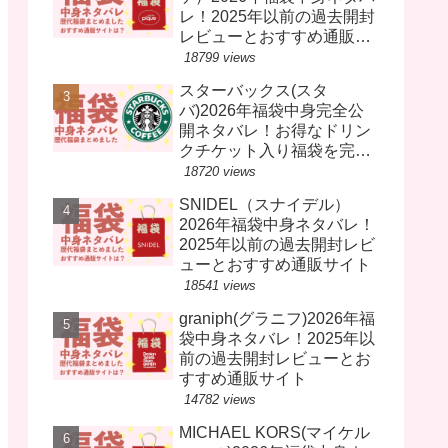
レ！2025年以前の過去開封
レビューとおすすめ通販サ
イト
18799 views
スターバックス(スタ
バ)2026年福袋中身完全公
開ネタバレ！お得なドリン
クチケット入り福袋を完売
前に！
18720 views
SNIDEL（スナイデル）
2026年福袋中身ネタバレ！
2025年以前の過去開封レビ
ューとおすすめ通販サイト
18541 views
graniph(グラニフ)2026年福
袋中身ネタバレ！2025年以
前の過去開封レビューとお
すすめ通販サイト
14782 views
MICHAEL KORS(マイケル