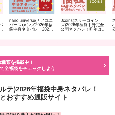
nano universe(ナノユニ
3coins(スリーコイン
バ
バース)メンズ2026年福
ズ)2026年福袋中身完全
玉
袋中身ネタバレ！2025
公開ネタバレ！昨年はイ
年以前の過去開封レビュ
ンテリア、ファッショ
ーとおすすめ通販サイト
ン、キッチン、アクセサ
リー、ネイルの5種類福
袋
00種類を掲載中！
て全福袋をチェックしよう
デコルテ)2026年福袋中身ネタバレ！
ーとおすすめ通販サイト