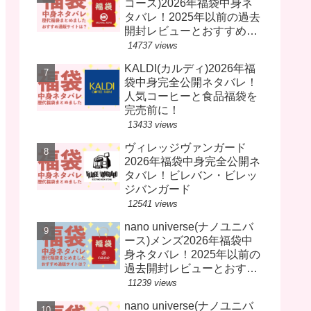
コース)2026年福袋中身ネ
タバレ！2025年以前の過去
開封レビューとおすすめ通
販サイト
14737 views
KALDI(カルディ)2026年福
袋中身完全公開ネタバレ！
人気コーヒーと食品福袋を
完売前に！
13433 views
ヴィレッジヴァンガード
2026年福袋中身完全公開ネ
タバレ！ビレバン・ビレッ
ジバンガード
12541 views
nano universe(ナノユニバ
ース)メンズ2026年福袋中
身ネタバレ！2025年以前の
過去開封レビューとおすす
め通販サイト
11239 views
nano universe(ナノユニバ