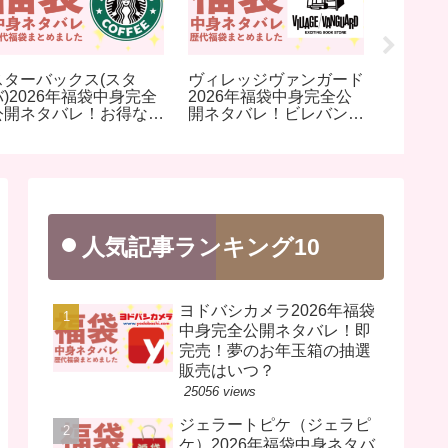
スターバックス(スタ
ヴィレッジヴァンガード
KALDI
バ)2026年福袋中身完全
2026年福袋中身完全公
福袋中
公開ネタバレ！お得なド
開ネタバレ！ビレバン・
レ！人
リンクチケット入り福袋
ビレッジバンガード
福袋を
を完売前に！
人気記事ランキング10
ヨドバシカメラ2026年福袋
中身完全公開ネタバレ！即
完売！夢のお年玉箱の抽選
販売はいつ？
25056 views
ジェラートピケ（ジェラピ
ケ）2026年福袋中身ネタバ