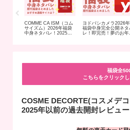
ナイデル）
COMME CA ISM（コム
ヨドバシカメラ2026年
身ネタバ
サイズム）2026年福袋
福袋中身完全公開ネタ
前の過去
中身ネタバレ！2025年
レ！即完売！夢のお年
おすすめ
以前の過去開封レビュー
箱の抽選販売はいつ？
とおすすめ通販サイト
福袋全5
こちらをクリックし
COSME DECORTE(コスメ
2025年以前の過去開封レビュ