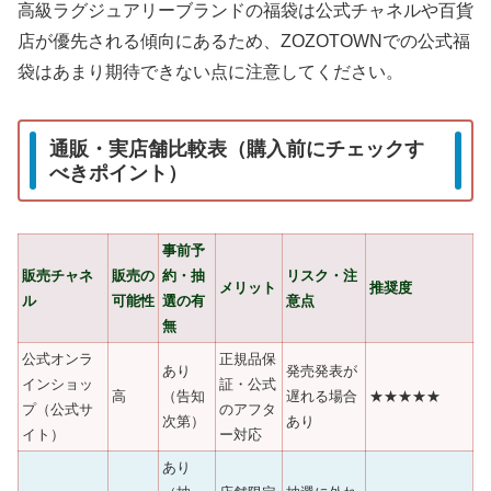
高級ラグジュアリーブランドの福袋は公式チャネルや百貨
店が優先される傾向にあるため、ZOZOTOWNでの公式福
袋はあまり期待できない点に注意してください。
通販・実店舗比較表（購入前にチェックす
べきポイント）
事前予
販売チャネ
販売の
約・抽
リスク・注
メリット
推奨度
ル
可能性
選の有
意点
無
公式オンラ
正規品保
あり
発売発表が
インショッ
証・公式
高
（告知
遅れる場合
★★★★★
プ（公式サ
のアフタ
次第）
あり
イト）
ー対応
あり