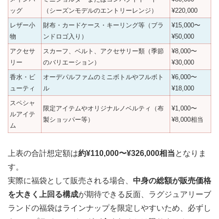
ッグ
（シーズンモデルのエントリーレンジ）
¥220,000
レザー小
財布・カードケース・キーリング等（ブラ
¥15,000〜
物
ンドロゴ入り）
¥50,000
アクセサ
スカーフ、ベルト、アクセサリー類（季節
¥8,000〜
リー
のバリエーション）
¥30,000
香水・ビ
オーデパルファムのミニボトルやフルボト
¥6,000〜
ューティ
ル
¥18,000
スペシャ
限定アイテムやオリジナルノベルティ（布
¥1,000〜
ルアイテ
製ショッパー等）
¥8,000相当
ム
上表の合計想定額は
約¥110,000〜¥326,000相当
となりま
す。
実際に福袋として販売される場合、
中身の総額が販売価格
を大きく上回る構成
が期待できる反面、ラグジュアリーブ
ランドの福袋はラインナップを限定しやすいため、必ずし