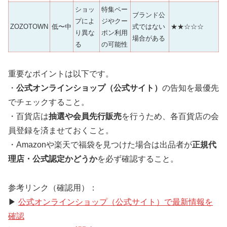
ショッ
特集ペー
ブランド公
プによ
ジやクー
ZOZOTOWN
低〜中
式ではない
★★☆☆☆
り異な
ポン利用
場合がある
る
の可能性
重要なポイントは以下です。
・
公式オンラインショップ（公式サイト）
の告知を最優先
でチェックすること。
・百貨店は
抽選や会員先行販売
を行うため、各百貨店の会
員登録を済ませておくこと。
・Amazonや楽天で福袋を見つけた場合は出品者が
正規代
理店・公式認定かどうか
を必ず確認すること。
参考リンク（確認用）：
▶
公式オンラインショップ（公式サイト）で最新情報を
確認