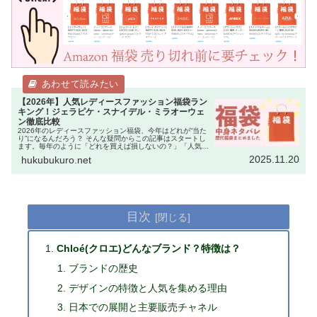
【2026年】人気レディースファッション福袋ラン
キング！ジェラピケ・スナイデル・ミラオーウェ
ン徹底比較
2026年のレディースファッション福袋、今年はどれが“当た
り”になるんだろう？ そんな疑問からこの記事はスタートし
ます。毎年のように「どれを買えば損しないの？」「人気ブ
ランドは即完売するから迷っている暇がない！」という声を
2025.11.20
hukubukuro.net
聞きます。 実際、…
目次
Chloé(クロエ)どんなブランド？特徴は？
ブランドの歴史
デザインの特徴と人気を集める理由
日本での展開と主要販売チャネル