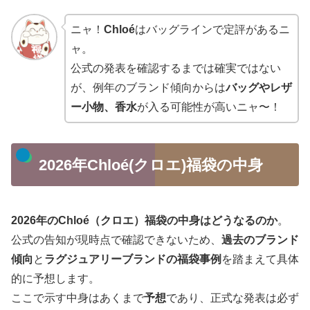
ニャ！
Chloé
はバッグラインで定評があるニ
ャ。
公式の発表を確認するまでは確実ではない
が、例年のブランド傾向からは
バッグやレザ
ー小物、香水
が入る可能性が高いニャ〜！
2026年Chloé(クロエ)福袋の中身
2026年のChloé（クロエ）福袋の中身はどうなるのか
。
公式の告知が現時点で確認できないため、
過去のブランド
傾向
と
ラグジュアリーブランドの福袋事例
を踏まえて具体
的に予想します。
ここで示す中身はあくまで
予想
であり、正式な発表は必ず