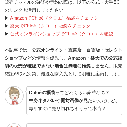
販売チャネルの確認や予約の際は、以下の公式・大手EC
のリンクも活用してください。
▶
AmazonでChloé（クロエ）福袋をチェック
▶
楽天でChloé（クロエ）福袋をチェック
▶
公式オンラインショップでChloé（クロエ）を確認
本記事では、
公式オンライン・直営店・百貨店・セレクト
ショップ
などの情報を優先し、
Amazon・楽天での公式福
袋の販売が確認できない場合は無理に推奨しません
。販売
確認が取れ次第、最適な購入先として明確に案内します。
Chloéの福袋
ってどれくらい豪華なの？
中身ネタバレ
や
開封画像
が見たいんだけど、
毎年すぐに売り切れちゃうって本当？