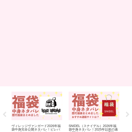
ヴィレッジヴァンガード2026年福
SNIDEL（スナイデル）2026年福
MI
5年
袋中身完全公開ネタバレ！ビレバ
袋中身ネタバレ！2025年以前の過
ス)