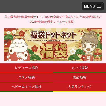
MENU
国内最大級の福袋情報サイト。2026年福袋の中身ネタバレと800種類以上の
2025年以前の開封レビューを掲載。
レディース福袋
メンズ福袋
コスメ福袋
食品福袋
ベビー＆キッズ福袋
人気ランキング