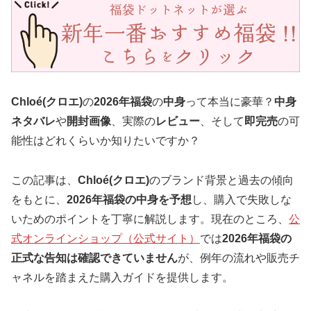
Chloé(クロエ)
の
2026年福袋
の
中身
って本当に豪華？
中身
ネタバレ
や
開封画像
、実際の
レビュー
、そして
即完売
の可
能性はどれくらいか知りたいですか？
この記事は、
Chloé(クロエ)
のブランド背景と過去の傾向
をもとに、
2026年福袋の中身を予想
し、購入で失敗しな
いためのポイントを丁寧に解説します。現在のところ、
公
式オンラインショップ（公式サイト）
では
2026年福袋の
正式な告知は確認できていません
が、例年の流れや販売チ
ャネルを踏まえた購入ガイドを提供します。