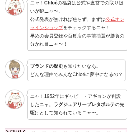
ニャ！
Chloé
の福袋は公式や直営での取り扱
いが鍵ニャ〜。
公式発表が無ければ焦らず、まずは
公式オン
ラインショップ
をチェックするニャ！
早めの会員登録や百貨店の事前抽選が勝負の
分かれ目ニャ〜！
ブランドの歴史
も知りたいなあ。
どんな理由でみんなChloéに夢中になるの？
ニャ！1952年にギャビー・アギョンが創設
したニャ。
ラグジュアリープレタポルテ
の先
駆けとして知られているニャ〜。