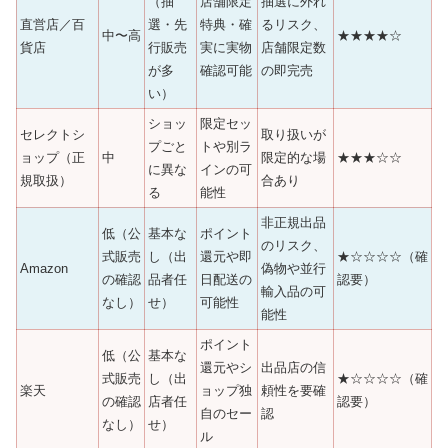
（抽
店舗限定
抽選に外れ
直営店／百
選・先
特典・確
るリスク、
中〜高
★★★★☆
貨店
行販売
実に実物
店舗限定数
が多
確認可能
の即完売
い）
ショッ
限定セッ
セレクトシ
取り扱いが
プごと
トや別ラ
ョップ（正
中
限定的な場
★★★☆☆
に異な
インの可
規取扱）
合あり
る
能性
非正規出品
低（公
基本な
ポイント
のリスク、
式販売
し（出
還元や即
★☆☆☆☆（確
Amazon
偽物や並行
の確認
品者任
日配送の
認要）
輸入品の可
なし）
せ）
可能性
能性
ポイント
低（公
基本な
還元やシ
出品店の信
式販売
し（出
★☆☆☆☆（確
楽天
ョップ独
頼性を要確
の確認
店者任
認要）
自のセー
認
なし）
せ）
ル