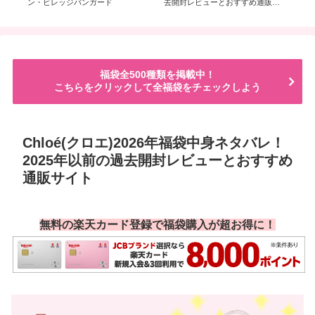
す
ン・ビレッジバンガード
去開封レビューとおすすめ通販サ
20
イト
お
福袋全500種類を掲載中！
こちらをクリックして全福袋をチェックしよう
Chloé(クロエ)2026年福袋中身ネタバレ！
2025年以前の過去開封レビューとおすすめ
通販サイト
無料の楽天カード登録で福袋購入が超お得に！