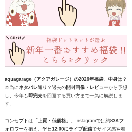
aquagarage（アクアガレージ）の2026年福袋
、
中身
は？
本当に
ネタバレ
通り？過去の
開封画像・レビュー
から予想
し、今年も
即完売
を回避する買い方まで一気に解説しま
す。
コンセプトは
「上質・低価格」
。Instagramでは約
83Kフ
ォロワー
を抱え、
平日12:00にライブ配信
でサイズ感や着