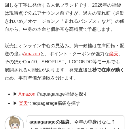
回しを丁寧に発信する人気ブランドです。2026年の福袋
は現時点で公式アナウンス前ですが、過去の売れ筋（通勤
きれいめ／オケージョン／「走れるパンプス」など）の傾
向から、中身の本命と価格帯を高精度で予想します。
販売はオンライン中心の見込み。第一候補は在庫回転・配
送の強い
Amazon
と、ポイント・クーポンが強力な
楽天
。
そのほかQoo10、SHOPLIST、LOCONDO等モールでも
展開される可能性があります。発売直後は
秒で在庫が動く
ため、事前準備が勝敗を分けます。
▶
Amazon
でaquagarage福袋を探す
▶
楽天
でaquagarage福袋を探す
aquagarageの福袋
、今年の
中身
はなに？