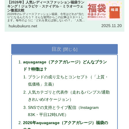
【2026年】人気レディースファッション福袋ラン
キング！ジェラピケ・スナイデル・ミラオーウェ
ン徹底比較
2026年のレディースファッション福袋、今年はどれが“当た
り”になるんだろう？ そんな疑問からこの記事はスタートし
ます。毎年のように「どれを買えば損しないの？」「人気ブ
ランドは即完売するから迷っている暇がない！」という声を
2025.11.20
hukubukuro.net
聞きます。 実際、…
目次
aquagarage（アクアガレージ）どんなブラン
ド？特徴は？
ブランドの成り立ちとコンセプト（「上質・
低価格」主義）
人気カテゴリと代表作（走れるパンプス/通勤
きれいめ/オケージョン）
SNSでの支持とライブ配信（Instagram
83K・平日12時LIVE）
2026年aquagarage（アクアガレージ）福袋の