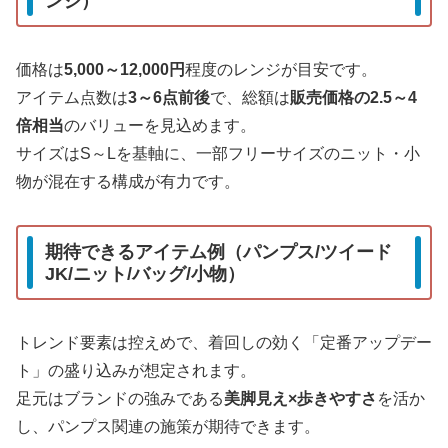
ンジ）
価格は
5,000～12,000円
程度のレンジが目安です。
アイテム点数は
3～6点前後
で、総額は
販売価格の2.5～4
倍相当
のバリューを見込めます。
サイズはS～Lを基軸に、一部フリーサイズのニット・小
物が混在する構成が有力です。
期待できるアイテム例（パンプス/ツイード
JK/ニット/バッグ/小物）
トレンド要素は控えめで、着回しの効く「定番アップデー
ト」の盛り込みが想定されます。
足元はブランドの強みである
美脚見え×歩きやすさ
を活か
し、パンプス関連の施策が期待できます。