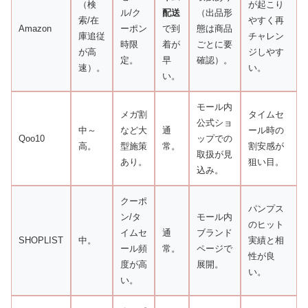
（検
が起こり
ル/ク
配送
（出品形
索/在
やすく再
Amazon
ーポン
で到
態は商品
庫追従
チャレン
時限
着が
ごとに要
が高
ジしやす
定。
早
確認）。
速）。
い。
い。
モール内
メガ割
タイムセ
公式ショ
中～
など大
通
ール時の
Qoo10
ップでの
高。
型施策
常。
割安感が
取扱が見
あり。
狙い目。
込み。
クーポ
パンプス
ン/タ
モール内
のヒット
イムセ
通
ブランド
SHOPLIST
中。
実績と相
ール頻
常。
ページで
性が良
度が高
展開。
い。
い。