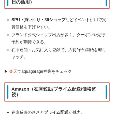
日の活用）
SPU・買い回り・39ショップ
などイベント併用で実
質価格を下げやすい。
ブランド公式ショップ出店が多く、クーポンや先行
予約が期待できる。
在庫通知・お気に入り登録で、入荷/予約開始を即キ
ャッチ。
▶
楽天
でaquagarage福袋をチェック
Amazon（在庫変動/プライム配送/価格監
視）
在庫反映の速さと
プライム配送
が魅力。