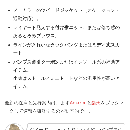
ノーカラーの
ツイードジャケット
（オケージョン・
通勤対応）。
レイヤード見えする
付け襟ニット
、または落ち感の
ある
とろみブラウス
。
ラインがきれいな
タックパンツ
または
ミディ丈スカ
ート
。
パンプス割引クーポン
またはインソール系の補助ア
イテム。
小物はストール／ミニトートなどの汎用性が高いア
イテム。
最新の在庫と先行案内は、まず
Amazon
と
楽天
をブックマ
ークして速報を確認するのが効率的です。
ツイードもニットも欲しいけど、
パンプス
の