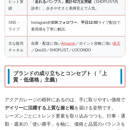
ヒット実
「走れるパンプス」累計42万足突破
（SHOPLIST内
績
訴求）。歩きやすさと美脚見えで人気。
SNS・
Instagram約
83Kフォロワー
。
平日12:00
ライブ配信で
ライブ
着用感を丁寧に解説。
主な販売
在庫・配送に強い
Amazon
／ポイント攻略に強い
楽天
チャネル
／Qoo10／SHOPLIST／LOCONDO
ブランドの成り立ちとコンセプト（「上
質・低価格」主義）
アクアガレージの根幹にあるのは、手に取りやすい価格で
デイリーに活躍する上質な服と靴
を届ける姿勢です。
シーズンごとにトレンド要素を取り込みつつも、行事・通
勤・週末の「使い勝手」を軸に、価格と品質のバランスを