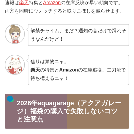
速報は
楽天
特集と
Amazon
の在庫反映が早い傾向です。
両方を同時にウォッチすると取りこぼしを減らせます。
解禁チャイム、まだ？通知の音だけで踊れそ
うなんだけど！
焦りは禁物ニャ。
楽天
の特集と
Amazon
の在庫追従、二刀流で
待ち構えるニャ！
2026年aquagarage（アクアガレー
ジ）福袋の購入で失敗しないコツ
と注意点