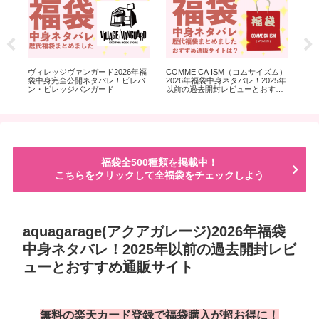
)メ
ヴィレッジヴァンガード2026年福
COMME CA ISM（コムサイズム）
na
！
袋中身完全公開ネタバレ！ビレバ
2026年福袋中身ネタバレ！2025年
ディ
ーと
ン・ビレッジバンガード
以前の過去開封レビューとおすす
レ！
め通販サイト
ー
福袋全500種類を掲載中！
こちらをクリックして全福袋をチェックしよう
aquagarage(アクアガレージ)2026年福袋
中身ネタバレ！2025年以前の過去開封レビ
ューとおすすめ通販サイト
無料の楽天カード登録で福袋購入が超お得に！