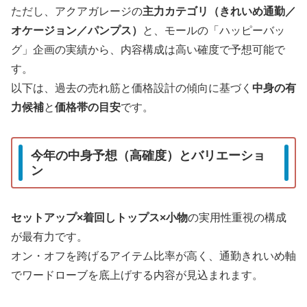
ただし、アクアガレージの
主力カテゴリ（きれいめ通勤／
オケージョン／パンプス）
と、モールの「ハッピーバッ
グ」企画の実績から、内容構成は高い確度で予想可能で
す。
以下は、過去の売れ筋と価格設計の傾向に基づく
中身の有
力候補
と
価格帯の目安
です。
今年の中身予想（高確度）とバリエーショ
ン
セットアップ×着回しトップス×小物
の実用性重視の構成
が最有力です。
オン・オフを跨げるアイテム比率が高く、通勤きれいめ軸
でワードローブを底上げする内容が見込まれます。