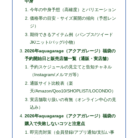
中身
今年の中身予想（高確度）とバリエーション
価格帯の目安・サイズ展開の傾向（予想レン
ジ）
期待できるアイテム例（パンプス/ツイード
JK/ニット/バッグ/小物）
2026年aquagarage（アクアガレージ）福袋の
予約開始日と販売店舗一覧（通販・実店舗）
予約スケジュールの見立てと告知チャネル
（Instagram/メルマガ等）
通販サイト比較表（楽
天/Amazon/Qoo10/SHOPLIST/LOCONDO）
実店舗取り扱いの有無（オンライン中心の見
込み）
2026年aquagarage（アクアガレージ）福袋の
購入で失敗しないコツと注意点
即完売対策（会員登録/アプリ通知/支払い事