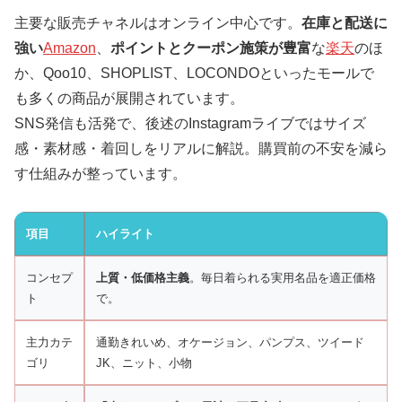
主要な販売チャネルはオンライン中心です。
在庫と配送に
強い
Amazon
、
ポイントとクーポン施策が豊富
な
楽天
のほ
か、Qoo10、SHOPLIST、LOCONDOといったモールで
も多くの商品が展開されています。
SNS発信も活発で、後述のInstagramライブではサイズ
感・素材感・着回しをリアルに解説。購買前の不安を減ら
す仕組みが整っています。
項目
ハイライト
コンセプ
上質・低価格主義
。毎日着られる実用名品を適正価格
ト
で。
主力カテ
通勤きれいめ、オケージョン、パンプス、ツイード
ゴリ
JK、ニット、小物