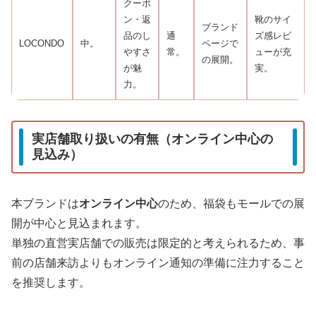
クーポ
ン・返
靴のサイ
ブランド
品のし
通
ズ感レビ
LOCONDO
中。
ページで
やすさ
常。
ューが充
の展開。
が魅
実。
力。
実店舗取り扱いの有無（オンライン中心の
見込み）
本ブランドは
オンライン中心
のため、福袋もモールでの展
開が中心と見込まれます。
単独の直営実店舗での販売は限定的と考えられるため、事
前の店舗来訪よりもオンライン通知の準備に注力すること
を推奨します。