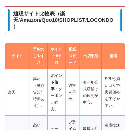
通販サイト比較表（楽
天/Amazon/Qoo10/SHOPLIST/LOCONDO
）
予約の
ポイン
配送
サイト
しやす
ト/特
スピ
出店形態
備考
さ
典
ード
ポイン
高い
SPUや買
ト倍
モール公
（事前
通常
い回りで
率
・ク
式店舗で
楽天
告知/
～早
実質価格
ーポン
の展開が
特集あ
め。
を下げや
が強
中心。
り）。
すい。
力。
プラ
高い
在庫復活
セー
イム
取扱あり