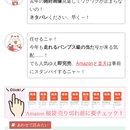
去年の
開封画像
見返してワクワクが止まらな
いの！
ネタバレ
ください、早く～！
任せるニャ！
今年も
走れるパンプス級の当たり
が来る気
配……！
でも人気ゆえ
即完売
、
Amazon
と
楽天
は事前
にスタンバイするニャ～！