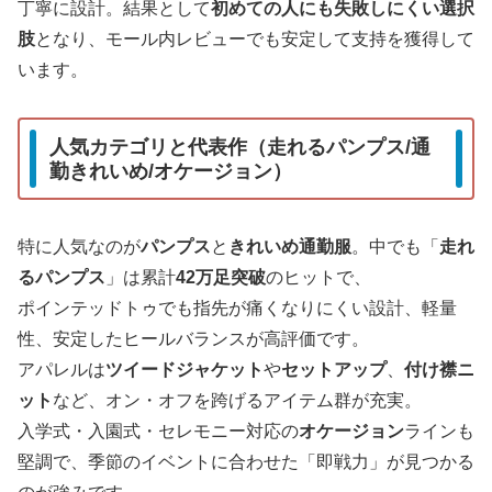
丁寧に設計。結果として
初めての人にも失敗しにくい選択
肢
となり、モール内レビューでも安定して支持を獲得して
います。
人気カテゴリと代表作（走れるパンプス/通
勤きれいめ/オケージョン）
特に人気なのが
パンプス
と
きれいめ通勤服
。中でも「
走れ
るパンプス
」は累計
42万足突破
のヒットで、
ポインテッドトゥでも指先が痛くなりにくい設計、軽量
性、安定したヒールバランスが高評価です。
アパレルは
ツイードジャケット
や
セットアップ
、
付け襟ニ
ット
など、オン・オフを跨げるアイテム群が充実。
入学式・入園式・セレモニー対応の
オケージョン
ラインも
堅調で、季節のイベントに合わせた「即戦力」が見つかる